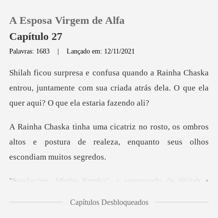
A Esposa Virgem de Alfa
Capítulo 27
Palavras: 1683
|
Lançado em: 12/11/2021
0
ska
entrou, juntamente com sua criada atrás dela. O
Loja
, os ombros
Histórico
altos e postura de realeza, enq
Sair
inha", a empregada d
Baixar App
Capítulos Desbloqueados