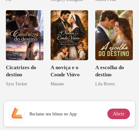
bilionário
pai dele
Cicatrizes do
A noviça e o
A escolha do
destino
Conde Viúvo
destino
Syra Tucker
Mazane
Lila Rivers
Abrir
Reclame seu bônus no App