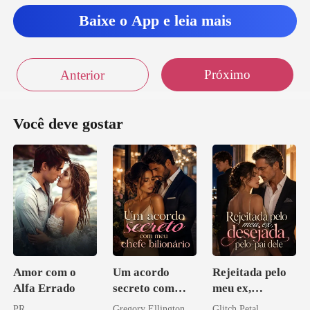
Baixe o App e leia mais
Próximo
Anterior
Você deve gostar
Amor com o
Um acordo
Rejeitada pelo
Alfa Errado
secreto com
meu ex,
meu chefe
desejada pelo
PR
Gregory Ellington
Glitch Petal