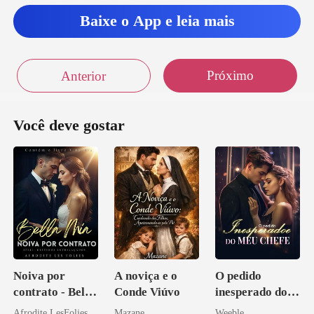
Baixe o App e leia mais
Próximo
Anterior
Você deve gostar
Noiva por
A noviça e o
O pedido
contrato - Bella
Conde Viúvo
inesperado do
Mia
meu chefe
Afrodite LesFolies
Mazane
Weeble