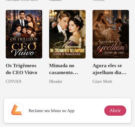
Os Trigêmeos
Mimada no
Agora eles se
do CEO Viúvo
casamento
ajoelham diante
relâmpago com
de mim
CINVAN
IReader
Glare Moth
o magnata
Abrir
Reclame seu bônus no App