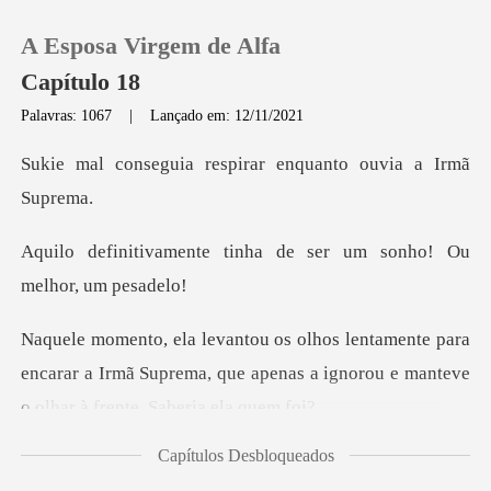
A Esposa Virgem de Alfa
Capítulo 18
Palavras: 1067
|
Lançado em: 12/11/2021
0
respirar enquanto ou
Loja
tinha de ser um sonho!
Histórico
para
Sair
encarar a Irmã Suprema, que apenas a ignorou
Baixar App
Capítulos Desbloqueados
corredor já estavam