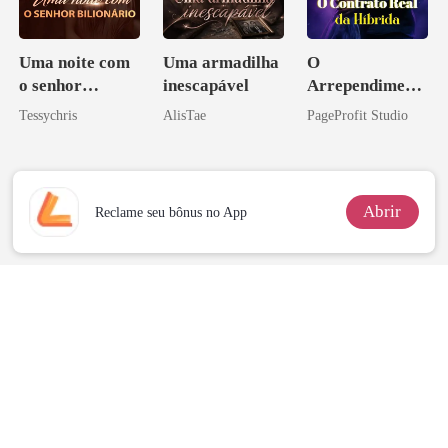
Uma noite com
Uma armadilha
O
o senhor
inescapável
Arrependiment
Bilionário
o do Alfa: O
Tessychris
AlisTae
PageProfit Studio
Contrato Real
da Híbrida
Abrir
Reclame seu bônus no App