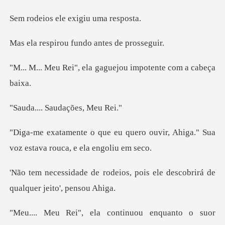
ele exigiu u
ou fundo antes
ela gaguejou impotent
Saudações
ero ouvir, Ahiga." Sua
voz esta
os, pois ele descobrirá de
qu
ntinuou enquanto o suor