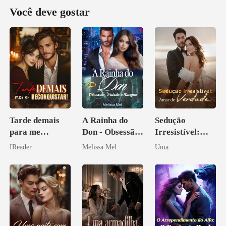
Você deve gostar
Tarde demais
A Rainha do
Sedução
para me
Don - Obsessão,
Irresistível:
reconquistar!
Paixão e Sangue
Amar de
IReader
Melissa Mel
Uma
Verdade