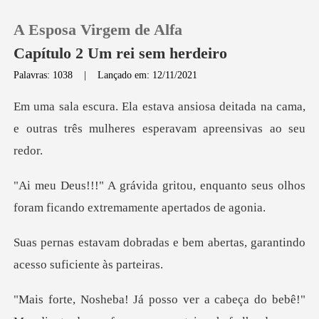
A Esposa Virgem de Alfa
Capítulo 2 Um rei sem herdeiro
Palavras: 1038
|
Lançado em: 12/11/2021
0
deitada na cama,
e outras três mulher
Loja
enquanto seus olhos
Histórico
foram ficando
Sair
e bem abertas, garantindo
ace
Baixar App