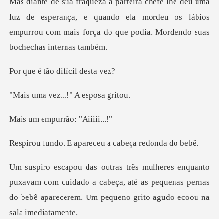
a a parteira chefe lhe deu uma
luz de esperança, e quando ela mordeu os lábios
ão difícil
z...!" A esp
purrão: "A
apareceu a cabeç
m com cuidado a cabeça, até as pequenas pernas
do bebê apar