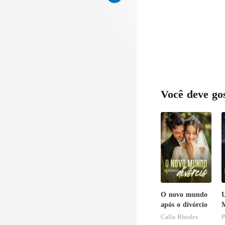
Você deve go
O novo mundo
após o divórcio
Calla Rhodes
P