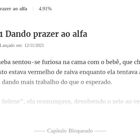
razer ao alfa
|
4.91%
1 Dando prazer ao alfa
Lançado em: 12/11/2021
sto estava vermelho de raiva enquanto ela tenta
ela resmungava, devolve
Você não come, mas tam
—— Capítulo Bloqueado ——