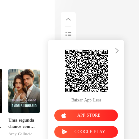
Baixar App Lera
APP STORE
Uma segunda
chance com
GOOGLE PLAY
meu amor
Arny Gallucio
bilionário