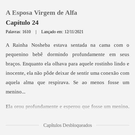
A Esposa Virgem de Alfa
Capítulo 24
Palavras: 1610
|
Lançado em: 12/11/2021
0
seus
Loja
braços. Enquanto ela olhava para aquele rostinho lindo e
inocente, ela não pôde de
Histórico
Sair
erou que fosse um menino.
Baixar App
El
Capítulos Desbloqueados