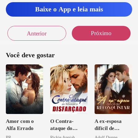
Baixe o App e leia mais
Próximo
Anterior
Você deve gostar
Amor com o
O Contra-
A ex-esposa
Alfa Errado
ataque do
difícil de
Bilionário
reconquistar
PR
Rickie Appiah
Adolf Dunne