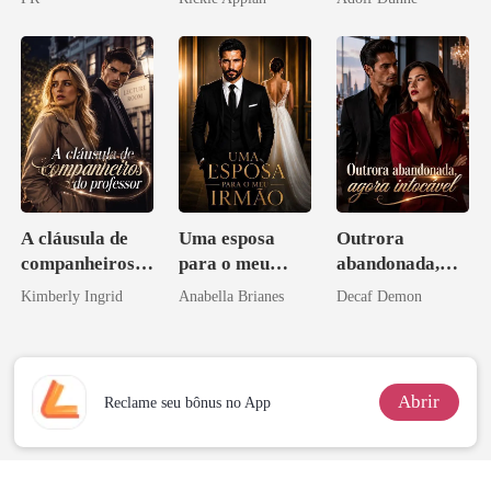
Disfarçado
A cláusula de
Uma esposa
Outrora
companheiros
para o meu
abandonada,
do professor
irmão
agora intocável
Kimberly Ingrid
Anabella Brianes
Decaf Demon
Abrir
Reclame seu bônus no App