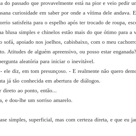
a do passado que provavelmente está na pior e veio pedir u
sana curiosidade em saber por onde a vítima dele andava. E
sorrio satisfeita para o espelho após ter trocado de roupa, 
a blusa simples e chinelos estão mais do que ótimo para a v
 no sofá, apoiado nos joelhos, cabisbaixo, com o meu cachor
bito. Atitudes de alguém apreensivo, ou posso estar enganada
ergunta aleatória para iniciar o inevitável.
- ele diz, em tom presunçoso. - E realmente não quero demo
ta já tão conhecida em abertura de diálogos.
direto ao ponto, então...
a, e dou-lhe um sorriso amarelo.
se simples, superficial, mas com certeza direta, e que eu j