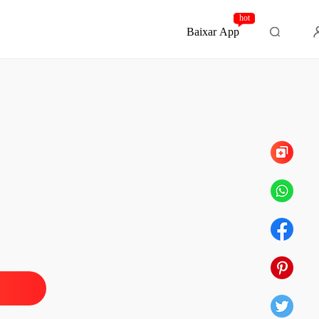
hot
Baixar App
Capítulo 23 Quero falar com ela
nça de Cleópatra
 1 Início
18/10/2022
nça de Cleópatra
o 2 Um convite
18/10/2022
nça de Cleópatra
 3 Jantar fora
18/10/2022
nça de Cleópatra
 4 A gente vai se falando
18/10/2022
nça de Cleópatra
 5 O que consegui dizer
18/10/2022