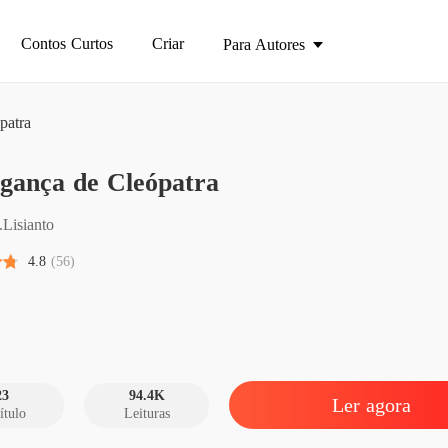
Contos Curtos
Criar
Para Autores
patra
A vinga
gança de Cleópatra
Capítulo
A vinga
.Lisianto
Capítul
4.8
(56)
A vinga
Capítulo
A vinga
Capítulo
23
94.4K
Ler agora
ítulo
Leituras
A vinga
Capítulo