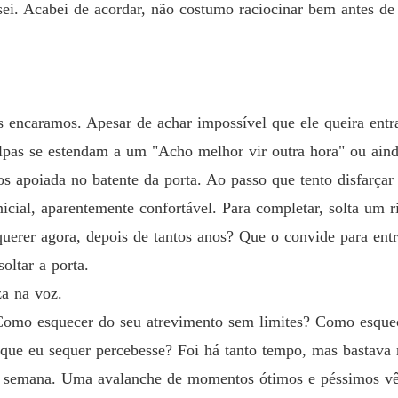
ei. Acabei de acordar, não costumo raciocinar bem antes de 
encaramos. Apesar de achar impossível que ele queira entra
ulpas se estendam a um "Acho melhor vir outra hora" ou ain
s apoiada no batente da porta. Ao passo que tento disfarçar
nicial, aparentemente confortável. Para completar, solta um 
 querer agora, depois de tantos anos? Que o convide para en
oltar a porta.
za na voz.
 Como esquecer do seu atrevimento sem limites? Como esqu
 que eu sequer percebesse? Foi há tanto tempo, mas bastav
a semana. Uma avalanche de momentos ótimos e péssimos vê