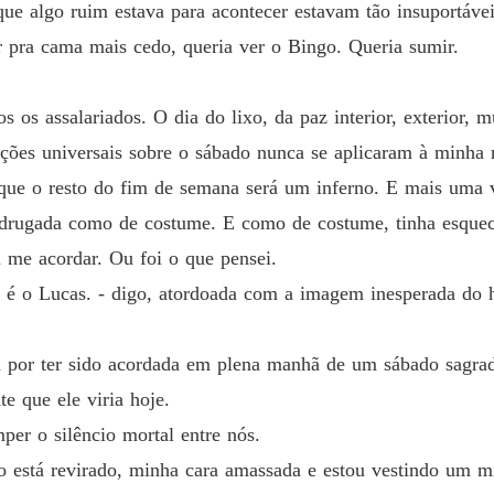
ue algo ruim estava para acontecer estavam tão insuportávei
ir pra cama mais cedo, queria ver o Bingo. Queria sumir.
os assalariados. O dia do lixo, da paz interior, exterior, mu
ações universais sobre o sábado nunca se aplicaram à minha r
i que o resto do fim de semana será um inferno. E mais uma 
drugada como de costume. E como de costume, tinha esqueci
 me acordar. Ou foi o que pensei.
ão é o Lucas. - digo, atordoada com a imagem inesperada do
ta por ter sido acordada em plena manhã de um sábado sagra
e que ele viria hoje.
per o silêncio mortal entre nós.
 está revirado, minha cara amassada e estou vestindo um mi