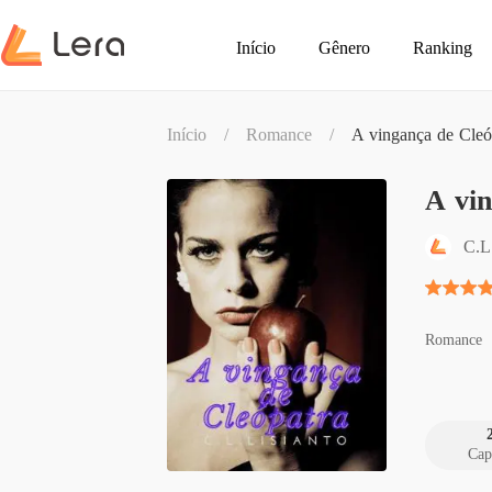
Início
Gênero
Ranking
Início
/
Romance
/
A vingança de Cleó
A vin
C.L
Romance
Cap