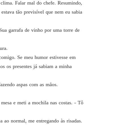
o 19 Uma carta
18/10/2022
, clima. Falar mal do chefe. Resumindo,
 estava tão previsível que nem eu sabia
nça de Cleópatra
 20 O início da vingança
06/01/2023
Sua garrafa de vinho por uma torre de
nça de Cleópatra
o 21 Eu entendia
06/01/2023
ura.
nça de Cleópatra
a comigo. Se meu humor estivesse em
 22 Difícil de acreditar
06/01/2023
dos os presentes já sabiam a minha
nça de Cleópatra
 23 Quero falar com ela
06/01/2023
 fazendo aspas com as mãos.
a mesa e meti a mochila nas costas. - Tô
a ao normal, me entregando às risadas.