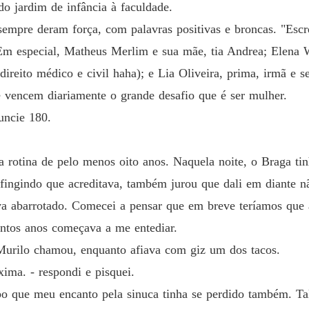
do jardim de infância à faculdade.
A vinga
sempre deram força, com palavras positivas e broncas. "Escr
Capítul
rs Em especial, Matheus Merlim e sua mãe, tia Andrea; Elena
direito médico e civil haha); e Lia Oliveira, prima, irmã e s
A vinga
Capítulo
e vencem diariamente o grande desafio que é ser mulher.
uncie 180.
A vinga
Capítulo
a rotina de pelo menos oito anos. Naquela noite, o Braga tin
A vinga
Capítul
fingindo que acreditava, também jurou que dali em diante n
ava abarrotado. Comecei a pensar que em breve teríamos que 
A vinga
Capítul
ntos anos começava a me entediar.
 Murilo chamou, enquanto afiava com giz um dos tacos.
A vinga
Capítulo
xima. - respondi e pisquei.
 que meu encanto pela sinuca tinha se perdido também. Tal
A vinga