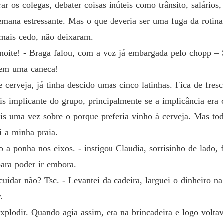
Capítul
ar os colegas, debater coisas inúteis como trânsito, salários
emana estressante. Mas o que deveria ser uma fuga da rotina
A vinga
Capítulo
a mais cedo, não deixaram.
noite! - Braga falou, com a voz já embargada pelo chopp – 
A vinga
Capítul
nem uma caneca!
 cerveja, já tinha descido umas cinco latinhas. Fica de fresc
A vinga
is implicante do grupo, principalmente se a implicância er
Capítulo
ais uma vez sobre o porque preferia vinho à cerveja. Mas to
A vinga
oi a minha praia.
Capítulo
 a ponha nos eixos. - instigou Claudia, sorrisinho de lado,
para poder ir embora.
uidar não? Tsc. - Levantei da cadeira, larguei o dinheiro n
.
plodir. Quando agia assim, era na brincadeira e logo voltav