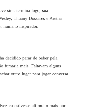
nça de Cleópatra
eve sim, termina logo, sua
o 13 Hora da mudança
18/10/2022
 Wesley, Thuany Dossares e Aretha
er humano inspirador.
nça de Cleópatra
 14 Potencial para dar errado
18/10/2022
nça de Cleópatra
 15 O início do fim
18/10/2022
ha decidido parar de beber pela
nça de Cleópatra
o 16 O melhor de mim
18/10/2022
ão fumaria mais. Faltavam alguns
achar outro lugar para jogar conversa
nça de Cleópatra
o 17 Mais do que delicado
18/10/2022
nça de Cleópatra
 18 Flores amarelas
18/10/2022
vez eu estivesse ali muito mais por
nça de Cleópatra