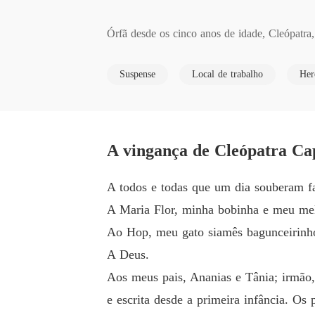
Órfã desde os cinco anos de idade, Cleópatra
 em que se tornaria delegada para ajudar a le
Suspense
Local de trabalho
Her
Para atingir seu objetivo, seu único foco é e
brecado e precisa de ajuda.

O encontro é conturbado, mas algo nela desper
mesmo tendo jurado que não se apaixonaria, Cl
A vingança de Cleópatra Cap
Mas sentimentos ainda totalmente desconhecido
Depois de uns anos, morando juntos, algo de 
A todos e todas que um dia souberam fa
bandona.

A Maria Flor, minha bobinha e meu mel
Mas o mundo também gira. E mais de dez anos 
Ao Hop, meu gato siamês bagunceirinho
Longe de ser apenas mais uma história de amor
A Deus.
Será que Cleópatra deve perdoá-lo? E você, p
Aos meus pais, Ananias e Tânia; irmão, 
e escrita desde a primeira infância. Os 