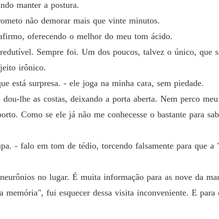
ando manter a postura.
rometo não demorar mais que vinte minutos.
 afirmo, oferecendo o melhor do meu tom ácido.
rredutível. Sempre foi. Um dos poucos, talvez o único, que 
eito irônico.
que está surpresa. - ele joga na minha cara, sem piedade.
r, dou-lhe as costas, deixando a porta aberta. Nem perco me
rto. Como se ele já não me conhecesse o bastante para sab
oupa. - falo em tom de tédio, torcendo falsamente para que a
s neurônios no lugar. É muita informação para as nove da 
a memória", fui esquecer dessa visita inconveniente. E para 