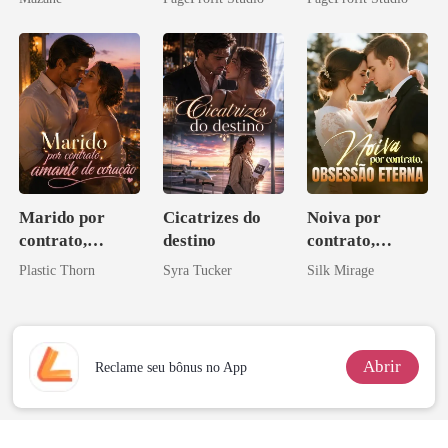
Contrato Real
da Híbrida
Marido por
Cicatrizes do
Noiva por
contrato,
destino
contrato,
amante de
obsessão eterna
Plastic Thorn
Syra Tucker
Silk Mirage
coração
Abrir
Reclame seu bônus no App