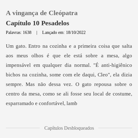
A vingança de Cleópatra
Capítulo 10 Pesadelos
Palavras: 1638
|
Lançado em: 18/10/2022
0
Loja
m qualquer dia normal. "É anti-higiênico
bichos na cozinha, some com ele daqui, Cleo", ela dizia
Histórico
sempre. Mas não des
Sair
Baixar App
Capítulos Desbloqueados