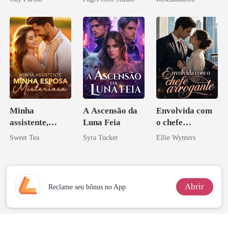
Bilionários:
Veja-me Brilhar
Minha
A Ascensão da
Envolvida com
assistente,
Luna Feia
o chefe
minha esposa
arrogante
Sweet Tea
Syra Tucker
Ellie Wynters
misteriosa
Abrir
Reclame seu bônus no App