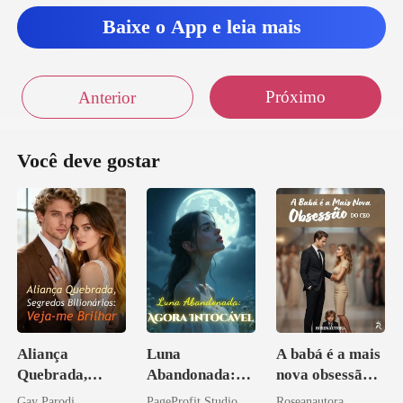
Baixe o App e leia mais
Próximo
Anterior
Você deve gostar
Aliança
Luna
A babá é a mais
Quebrada,
Abandonada:
nova obsessão
Segredos
Agora Intocável
do CEO
Gay Parodi
PageProfit Studio
Roseanautora