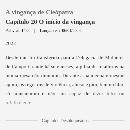
A vingança de Cleópatra
Capítulo 20 O início da vingança
Palavras: 1483
|
Lançado em: 06/01/2023
0
0
Loja
e relatórios na
minha mesa não diminuiu. Durante a pandemia e mesmo
Histórico
agora, os registros de viol
Sair
Baixar App
to que esses casos
Capítulos Desbloqueados