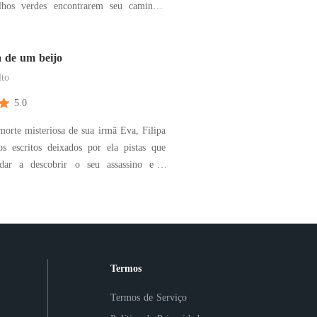
lhos verdes encontrarem seu caminho,
e café derramado na pessoa errada no
o dia de trabalho pode ser um desastre,
iz era apenas o início de uma grande e
 de um beijo
to
5.0
orte misteriosa de sua irmã Eva, Filipa
os escritos deixados por ela pistas que
dar a descobrir o seu assassino e o
 foi assassinada. Em uma arena de
, jovens se encontram para digladiar-se
nde prêmio, onde surgem amores,
r
Termos
Termos de Serviço