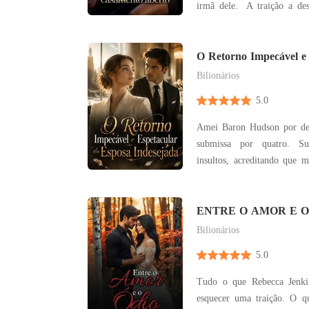
irmã dele. A traição a destruiu... mas apenas por
um momento, e ela aceitou
sempre queria: um casamento aberto
que ela iria desmoronar
O Retorno Impecável e
Esposa Indesejada
vingança.
Bilionários
5.0
Amei Baron Hudson por dez
submissa por quatro. Su
insultos, acreditando que m
compensaria a cicatriz horrível
noite em que ele me viole
seguida, jogou os papéis d
ENTRE O AMOR E O 
nu e m
Bilionários
5.0
Tudo o que Rebecca Jenki
esquecer uma traição. O que ela jamais imaginou