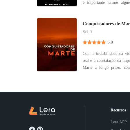
é importante termos algu
guiar." • E.L. SILVA SINOPSE: Próximo à uma
pequena cidade, um cast
família fadada à autodest
Conquistadores de Mar
jovem... ah!, este que
Sci-fi
5.0
Com a inviabilidade da vid
real e a constatação da imp
Marte a longo prazo, com
corpo humano, cientista
corpo biológico totalmen
planeta vermelho e uma f
cérebro de qua
Recursos
Lera APP