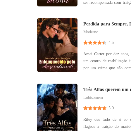
ser recompensada com traiç
Após o renascimento, ela ju
amante pagarem o preço. E foi exatamente isso
que ela fez — desmascarou 
Perdida para Sempre, 
Arrependimento
Moderno
4.5
Amei Carter por dez anos,
um centro de reabilitação i
por um crime que não cometi. Quando fin
fui tirada daquele lugar,
havia acabado. Mas ele só 
assinar o divórcio e dar 
Três Alfas querem um 
verdade
Lobisomem
5.0
Riley deu tudo de si ao 
flagrou a traição do mari