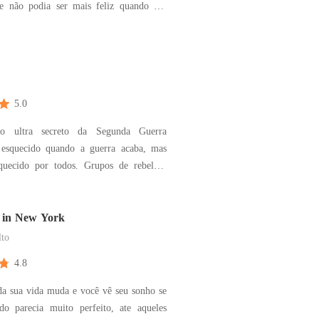
e não podia ser mais feliz quando um
iondo mudou sua história. Ao jurar
 o assassino de seu marido acabará
o segredos que colocam sua própria vida
5.0
o ultra secreto da Segunda Guerra
esquecido quando a guerra acaba, mas
quecido por todos. Grupos de rebeldes
minar o projeto e tentar não colocar um
erra. Cabe o doutor Baumann e sua
edir que o projeto Saburo caia em mãos
 in New York
to
4.8
da sua vida muda e você vê seu sonho se
udo parecia muito perfeito, ate aqueles