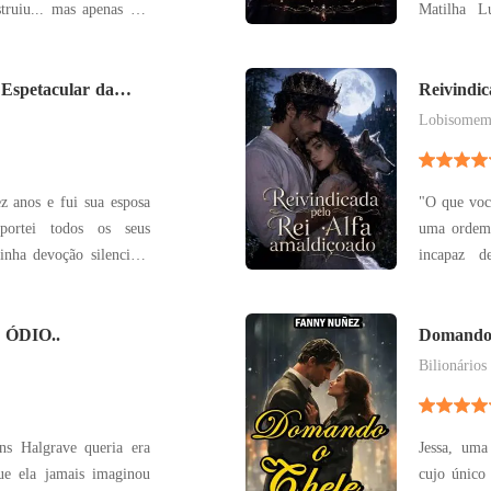
Matilha L
 a única coisa que ele
reatar com a ex-na
. Ethan achou
a própria f
, mas ela escolheu a
 Espetacular da
e expulsa da sua mat
Reivindic
corpo sem
Lobisome
 anos e fui sua esposa
"O que voc
portei todos os seus
uma ordem,
inha devoção silenciosa
incapaz de d
 no meu rosto. Até a
prateados
ntou brutalmente e, em
ajoelhava
o divórcio no meu peito
ÓDIO..
"Diga o que
Domando 
assim." N
Bilionários
ns Halgrave queria era
Jessa, um
cujo único