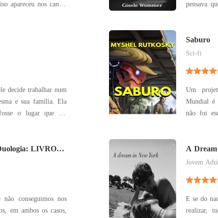
iso apareceu nos cantos
pensava qu
a era tão atraente que
crime hed
 o olhar dela. Com um
descobrir
ou o copo de vinho na
desvendand
Saburo
em risco.
Sci-fi
ole decide trabalhar num
Um projet
esma e sua família. Ela
Mundial é 
fosse o lugar que ela
não foi es
rimeiro grande amor da
tentam ter
relacionamento com ele
fim na gu
e ele a detesta . Agora
uologia: LIVRO
equipe imp
A Dream
erradas.
Jovem Adul
e não conseguimos nos
E se do na
os, em ambos os casos,
realizar, t