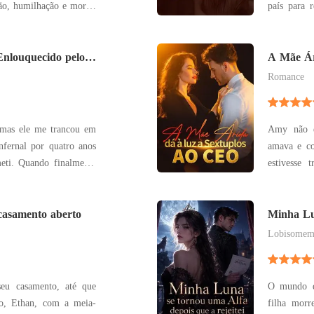
ão, humilhação e morte.
país para recome
rou fazer Nicolas e sua
ela viveu
amava, sem
a amante e deixou o
Enlouquecido pelo
preparada pa
A Mãe Ár
provou o g
Romance
 mas ele me trancou em
Amy não e
nfernal por quatro anos
amava e co
almente
estivesse 
 pensei que o pesadelo
dele. Quando ela o confrontou, ele e sua secretária
me trouxe de volta para
zombaram d
o meu lugar a Elois, a
casamento aberto
estéril na 
Minha Lu
que a reje
trê
Lobisome
seu casamento, até que
O mundo d
do, Ethan, com a meia-
filha morr