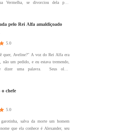
ua Vermelha, se divorciou dela para
morada. Acusada de envenenar
ilha, Amelia foi destituída do seu título
ilha. Na manhã seguinte, seu
ada pelo Rei Alfa amaldiçoado
m
5.0
ê quer, Aveline?" A voz do Rei Alfa era
 não um pedido, e eu estava tremendo,
izer uma palavra. Seus olhos
 se fixaram nos meus enquanto ele se
, suas mãos segurando minhas coxas.
 quer direito, ou vou embora e te deixo
o chefe
a
5.0
a garotinha, salva da morte um homem
 nome que ela conhece é Alexander, seu