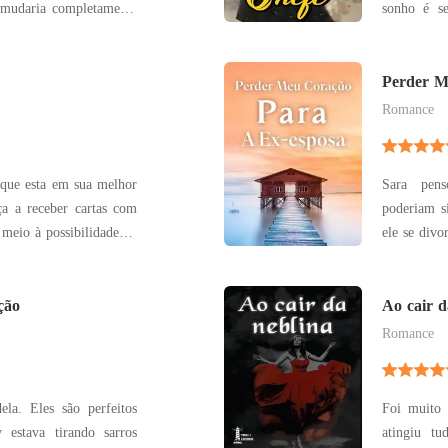
 mudaria completamente
sonho é se
ocaria frente a frente
prometeu a
essa oport
ma em um fim de semana
esperava, f
Perder M
pétalas, m
Romance
 que esta em sua melhor
Sara pen
poderiam s
meio à possibilidade de
ele se divo
ontecer. Leonardo é
amor não
 de Rafaela e pouco se
primeiro am
e seu charme.
ção
acabado. 
Ao cair d
estivesse a
Romance
la. Eles são perfeitos
Foi muito 
 estava tirando sarros
atingiu t