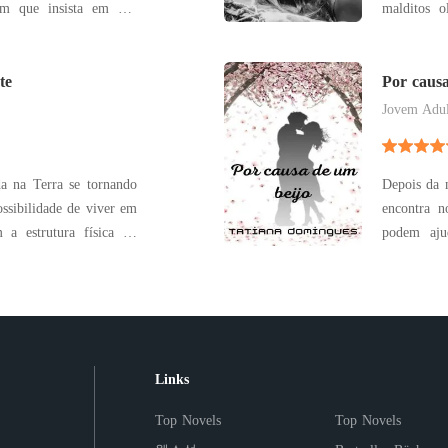
ém que insista em nos
malditos o
um copo d
elo; no castelo, uma
seu primeir
ruição; na família, um
te
mas para L
Por causa
gostos
Jovem Adul
a na Terra se tornando
Depois da m
ossibilidade de viver em
encontra n
 a estrutura física do
podem aju
s desenvolvem um novo
motivo pelo qual
te adequado a vida no
competições
orma de transplantar o
pelo gra
amizades, t
Links
Top Novels
Top Novels