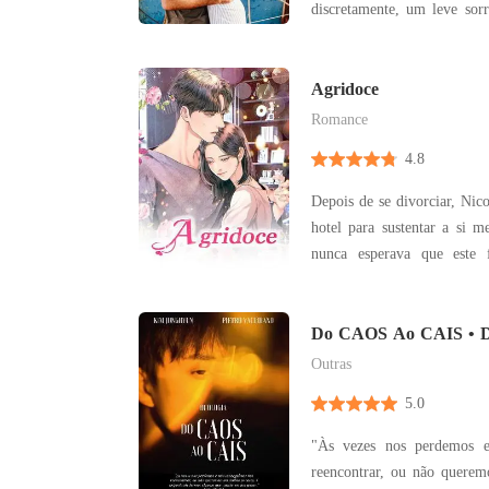
discretamente, um leve sorr
dos lábios. O sorriso del
ninguém conseguia tirar
gole rápido, ela esvazi
Agridoce
garganta. Ela
Romance
4.8
Depois de se divorciar, Nic
hotel para sustentar a si m
nunca esperava que este 
encontraria Jacob - seu p
vida. Nicole terminou seu 
no passado, e é por isso qu
Do CAOS Ao CAIS • D
UM
que
Outras
5.0
"Às vezes nos perdemos 
reencontrar, ou não querem