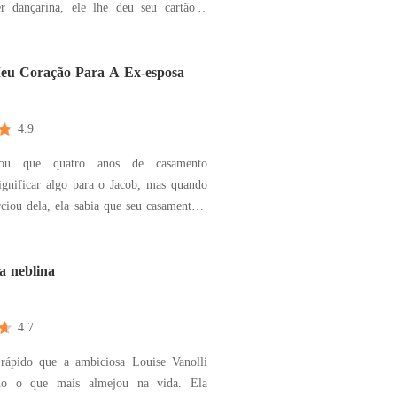
r dançarina, ele lhe deu seu cartão e
judá-la quando ela precisasse, um dia
unidade chegou, mas não foi como ela
oi doloroso, ruinoso, sua flor ficou sem
eu Coração Para A Ex-esposa
4.9
sou que quatro anos de casamento
ignificar algo para o Jacob, mas quando
rciou dela, ela sabia que seu casamento e
 tinham como se comparar com o
or dele. Ela pensou que tudo isso tinha
No entanto, não esperava que ele não
a neblina
penas di
4.7
rápido que a ambiciosa Louise Vanolli
udo o que mais almejou na vida. Ela