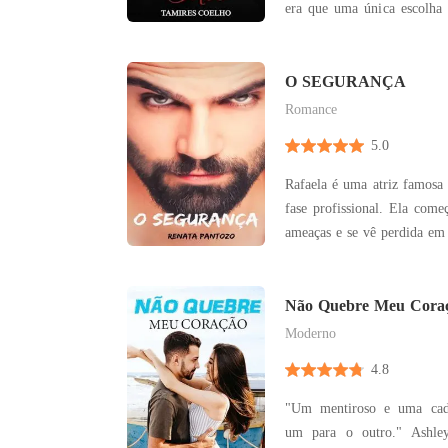
era que uma única escolha
o rumo da sua vida e a col
com Alex Shaw Baker. O que deveria durar apenas
algumas horas se transfor
O SEGURANÇA
intenso, r
Romance
5.0
Rafaela é uma atriz famosa
fase profissional. Ela começa a receber cartas com
ameaças e se vê perdida em 
alguma coisa grave ac
contratado como segurança
sabe sobre o belo irlandês 
Não Quebre Meu Cora
Moderno
4.8
"Um mentiroso e uma cade
um para o outro." Ashley