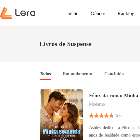
Início
Gênero
Ranking
Livros de Suspense
Todos
Em andamento
Concluído
Fênix da ruína: Minha
homem melhor
Moderno
5.0
Ashley dedicou a Nicolas d
anos de lealdade como espos