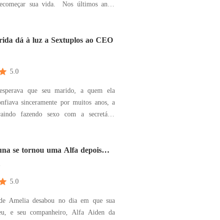
çar sua vida. Nos últimos anos,
 sua vida agradando aqueles que mais
 saber que era apenas uma presa sendo
ra o dia de sua ruína. Sua vida
ida dá à luz a Sextuplos ao CEO
ost
5.0
sperava que seu marido, a quem ela
nfiava sinceramente por muitos anos, a
traindo fazendo sexo com a secretária
ela e a ridicularizaram, a chamaram de
cara, afinal, ela não concebeu nos últimos
na se tornou uma Alfa depois
itei
m
5.0
e Amelia desabou no dia em que sua
eu, e seu companheiro, Alfa Aiden da