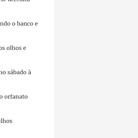
tando
 os olho