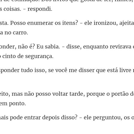
s itens? - ele ironizou, ajei
. - disse, enquanto revirava
sso, se você me disser que e
voltar tarde, porque o portão d
r depois disso? - ele perg