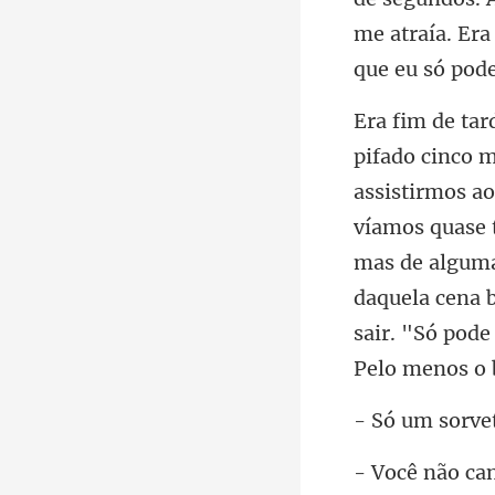
me atraía. Er
víamos quase 
mas de alguma 
daquela ce
ê não