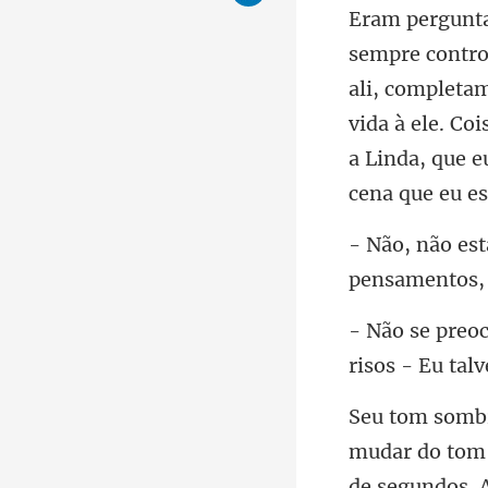
ali, completa
vida à ele. Co
pensamentos, 
risos -
de segundos. 