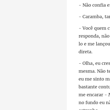
nfia
, t
a, não
lo e me
sinto m
bastante contu
me