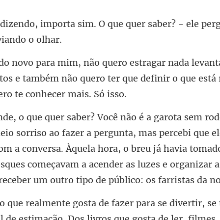
m. O que quer saber? - ele per
os e também não quero ter que definir o que
s percebi que e
m a conversa. Àquela hora, o breu já havia tomad
iosques come
se
 de estimação. Dos livros que gos