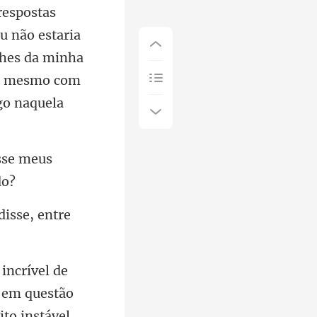
taria
lhes da minha
esse meus
disse, entre
o em questão
to instável