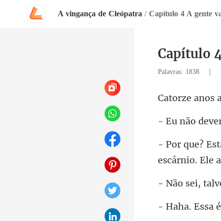
A vingança de Cleópatra
/
Capítulo 4 A gente va
Capítulo 4
|
Palavras: 1838
anos 
dever
escárn
sei, t