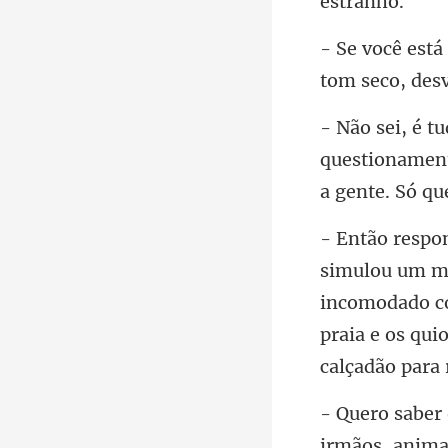
questionament
incomodado co
praia e os qu
irmãos, animal