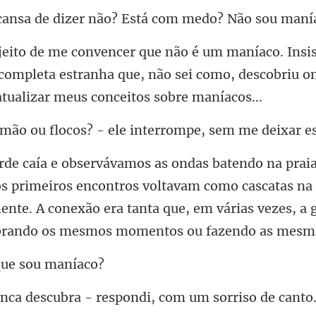
e dizer não? Está com
completa estranha que, não sei como, descobriu o
ocos? - ele interrompe,
contros voltavam como cascatas na
ente. A conexão era tanta que, em
ue s
cubra - respondi, com