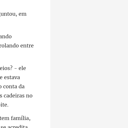
gunt
tando
le estava
o conta da
 tem família,