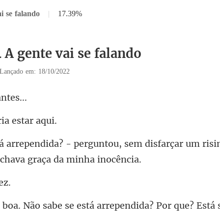
i se falando
|
17.39%
 A gente vai se falando
Lançado em: 18/10/2022
a
ia e
ou, sem disfarçar um risi
abe se está arrependida?