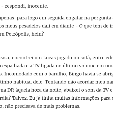
. - respond
ta
 os meus pesadelos dali em diante
comodado com o barulho, Bingo havia se abr
ntinho habitual dele. Tentando não acordar meu n
uma DR àquela hora da