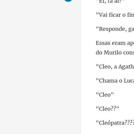
tá
nde, g
do M
a o L
le
le
atra??