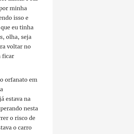
 por minha
endo isso e
 que eu tinha
já estava na
sperando nesta
rer o risco d