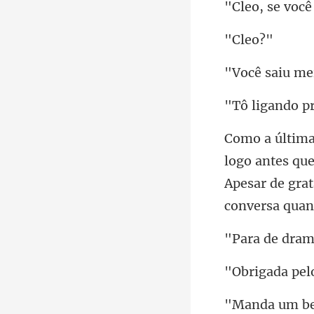
le
ndo p
Apesar de grat
dram