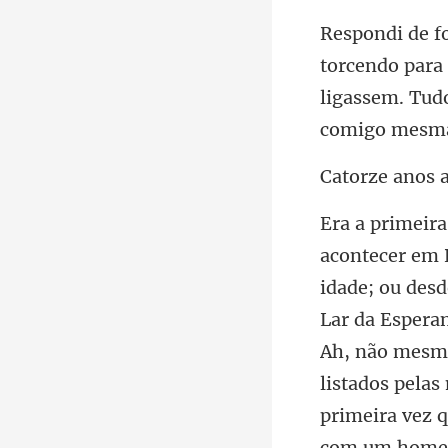
cendo para 
ligassem.
anos 
Lar da Esperan
Ah, não mesmo