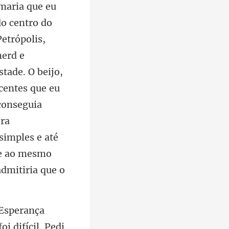
nerd e
tade. O beijo,
centes que eu
conseguia