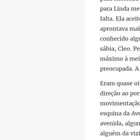
falta. Ela ace
aprontava mais
conhecido alg
esquina da Av
avenida, algun