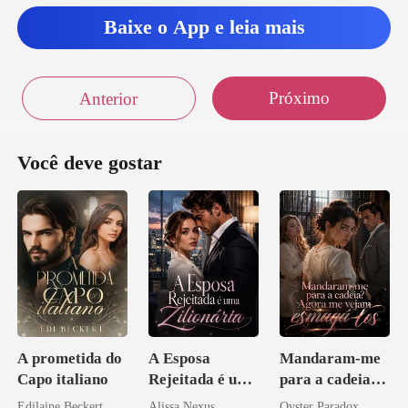
nzo. Pode
Baixe o App e leia mais
Próximo
Anterior
Você deve gostar
A prometida do
A Esposa
Mandaram-me
Capo italiano
Rejeitada é uma
para a cadeia?
Zilionária
Agora me
Edilaine Beckert
Alissa Nexus
Oyster Paradox