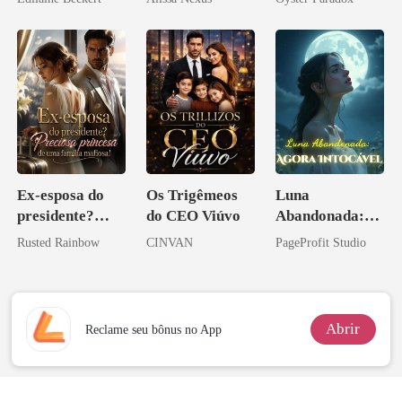
vejam esmagá-
los
Ex-esposa do
Os Trigêmeos
Luna
presidente?
do CEO Viúvo
Abandonada:
Preciosa
Agora Intocável
Rusted Rainbow
CINVAN
PageProfit Studio
princesa de uma
família
mafiosa!
Abrir
Reclame seu bônus no App