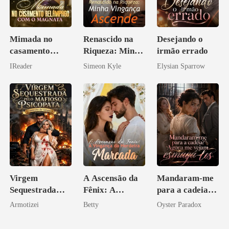
Mimada no
Renascido na
Desejando o
casamento
Riqueza: Minha
irmão errado
relâmpago com
Vingança
IReader
Simeon Kyle
Elysian Sparrow
o magnata
Ascende
Virgem
A Ascensão da
Mandaram-me
Sequestrada
Fênix: A
para a cadeia?
pelo Mafioso
Vingança da
Agora me
Armotizei
Betty
Oyster Paradox
Psicopata :
Herdeira
vejam esmagá-
CONTRATO
Marcada
los