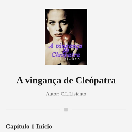
0
Loja
Histórico
A vingança de Cleópatra
Autor:
C.L.Lisianto
Sair
Baixar App
Capítulo 1 Início