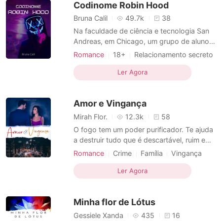
Codinome Robin Hood
sua liberdade para
Bruna Calil
49.7k
38
Na faculdade de ciência e tecnologia San
Andreas, em Chicago, um grupo de alunos
é desafiado a descobrir a identidade de
Romance
18+
Relacionamento secreto
um Hacker famoso na cidade que tem
Heroína
Gênios
roubado dinheiro de ricos em diversos
Ler Agora
bancos de forma virtual e transferido para
milhares de pessoas, na maioria delas,
Amor e Vingança
pessoas carentes e usuár
Mirah Flor.
12.3k
58
O fogo tem um poder purificador. Te ajuda
a destruir tudo que é descartável, ruim e
que não irá nos acrescentar em nada,
Romance
Crime
Família
Vingança
contudo, também destrói coisas boas.. Eu
Gravidez
CEO
Heroína
Charmoso
tinha apenas nove anos quando minha vida
Ler Agora
Paixão / Erótica
começou a desmoronar. Porém, o futuro
reserva grandes surpresas e eu estarei
Minha flor de Lótus
pronta pra elas.
Gessiele Xanda
435
16