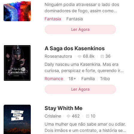
Ninguém podia atravessar o lado dos
dominadores de fogo, assim como
ninguém podia atravessar o lado dos
Fantasia
Fantasia
dominadores de água, eles viviam em
Relacionamento secreto
guerra e por muitos anos a paz não
Ler Agora
Amor em fuga
Heroína
Playboy
reinava entre os dois mundos, quando o
Encantador
Encantadora
Mágico
muro foi construído dois mundos foram
A Saga dos Kasenkinos
formados: o mundo do fogo e do gelo.
Tudo mudou
Roseanautora
68.8k
36
Daily nasceu uma Kasenkina. Mas era
curiosa, perspicaz e forte, querendo ir
além do que as mulheres submissas e sem
Romance
18+
Família
Tribo
voz que representavam seu povo.
Casamento arranjado
Amor forçado
Despertando o interesse do conselheiro do
Ler Agora
Fofinhos
Heroína
Encantadora
líder Kasenkino, Ahua, ela foi oferecida em
casamento por seu próprio pai a um
Stay Whith Me
homem com idade para ser seu a
Crislaine
462
10
Uma mulher que não sabe amar ou odiar.
Dois irmãos e um contrato, a história se