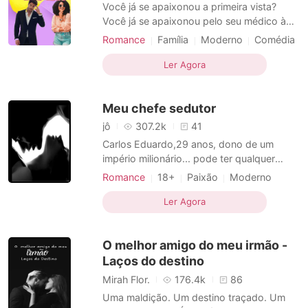
Contos Curtos
Você já se apaixonou a primeira vista?
Você já se apaixonou pelo seu médico à
primeira vista? Você já perseguiu ele?
Romance
Família
Moderno
Comédia
Cibelle tem certeza de que conheceu o
Amor a primeira vista
Heroína
homem da sua vida, mas ela precisa
Ler Agora
Médicos
Azarada
Altruísta
descobrir se ele pensa o mesmo, já que o
Narrativa multilinear
médico desapareceu. Acompanhada de
Meu chefe sedutor
sua melhor amiga pirada, ela viver
jô
307.2k
41
Carlos Eduardo,29 anos, dono de um
império milionário... pode ter qualquer
mulher em sua cama ...... Dayla 24 anos, foi
Romance
18+
Paixão
Moderno
traída pelo namorado e se muda pra outra
Gravidez
cidade com a sua amiga de infância......
Ler Agora
Desenvolvimento dos personagens
Ambos se conhecem em uma festa e tem
CEO
Heroína
Teimosa
Encantador
uma noite quente de amor..... mas dayla
O melhor amigo do meu irmão -
não sabia que C
Flashback
Laços do destino
Mirah Flor.
176.4k
86
Uma maldição. Um destino traçado. Um