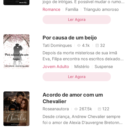
jogo de intrigas. É possível mudar o rumo
do seu próprio destino? Você poderia
Romance
Família
Triangulo amoroso
mudar o amor da sua vida? Eles vão
Maldição
Fofinhos
Heroína
enfrentar o destino, e até mesmo a morte,
Ler Agora
Encantadora
Charmoso
Mágico
para viver um amor verdadeiro. Quando
você tenta criar um desvio no destino. Ele
Por causa de um beijo
pode te levar a um fina
Tati Domingues
4.1k
32
Depois da morte misteriosa de sua irmã
Eva, Filipa encontra nos escritos deixados
por ela pistas que podem ajudar a
Jovem Adulto
Mistério
Suspense
descobrir o seu assassino e o motivo pelo
Fantasia
Traição
Heroína
qual foi assassinada. Em uma arena de
Ler Agora
Encantadora
S.M.
competições, jovens se encontram para
digladiar-se pelo grande prêmio, onde
Acordo de amor com um
surgem amores, amizades, tr
Chevalier
Roseanautora
267.5k
122
Desde criança, Andrew Chevalier sempre
foi o amor de Alexia D'auvergne Bretonne.