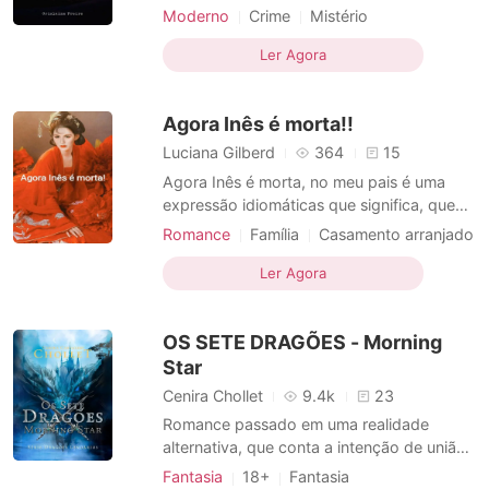
repete. Ódio, amor e vingança... Elisa por
Moderno
Crime
Mistério
um acaso conhece Nikolay, através dele
Casamento arranjado
conhece toda família Turgueniev e com
Ler Agora
Triangulo amoroso
Heroína
Máfia
isso faz com que a sua própria história de
Encantadora
Arrogante / Dominante
vida, seja como a da sua mãe.
Agora Inês é morta!!
Luciana Gilberd
364
15
Agora Inês é morta, no meu pais é uma
expressão idiomáticas que significa, que
não tem tem volta, o fez esta feito, o que
Romance
Família
Casamento arranjado
quebrou não tem conserto. Eu me inspirei
Heroína
Azarada
na lenda de Inês, diz a lenda que um
Ler Agora
príncipe se apaixonou por uma moça sem
berço, Inês a rainha mãe do príncipe
OS SETE DRAGÕES - Morning
descobriu
Star
Cenira Chollet
9.4k
23
Romance passado em uma realidade
alternativa, que conta a intenção de união
por casamento do clã Inu youkai e do Clã
Fantasia
18+
Fantasia