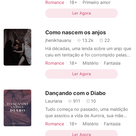
Conforme cresceram, eles não se viram
Romance
18+
Primeiro amor
mais. Ainda assim ela sonhava com o
Gravidez
Celebridades
Heroína
piloto de corrida que arrebatou seu
Ler Agora
Encantadora
Paixão / Erótica
coração e casou-se com ela lhe dando um
anel de mentira aos dez anos de idade.
Como nascem os anjos
Mas a vida (e o parentesco qu
jhenikhauany
13.2k
22
Há décadas, uma lenda sobre um anjo que
caiu em tentação e foi corrompido pelas
ideias de uma demônia, corria entre
Romance
18+
Mistério
Fantasia
séquito angelical e a suposta criança
Casamento arranjado
Amor forçado
nascida do fruto desse amor causava
Ler Agora
Heroína
Máfia
Encantadora
pavor entre os poderosos arcanjos que
Paixão / Erótica
apreciavam o poder absoluto. Cassiopeia
Dançando com o Diabo
Uttara, por outro lado, não pens
Arrogante / Dominante
Lauriana
911
10
Tudo começa no passado, uma maldição
que assolou a vida de Aurora, sua mãe
passa de geração em geração. Era mais
Romance
18+
Mistério
Fantasia
um dia normal na vida de Laura Silva, até
Triangulo amoroso
Maldição
ela perceber que não estava em sua cama
Ler Agora