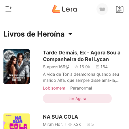
0
Início
Livros de Heroína
Loja
Gênero
Tarde Demais, Ex - Agora Sou a
Companheira do Rei Lycan
Moderno
Histórico
Surpass169@
15.9k
164
Lobisomem
A vida de Tonia desmorona quando seu
Sair
marido Alfa, que sempre disse amá-la,
Contos
encontra sua companheira destinada. Em
Lobisomem
Paranormal
Romance
um piscar de olhos, ela se torna uma
Casamento arranjado
Vingança
Baixar App
estranha dentro da própria casa, enquanto
Ler Agora
Bilionários
Heroína
Encantador
Mágico
seu marido despeja toda sua atenção e
Alpha
Triângulo amoroso
amor sobre sua companheira
Ranking
NA SUA COLA
predestinada. Com o coração partido e
Biferença de idade
Arrogante
dev
Mirah Flor.
7.2k
5