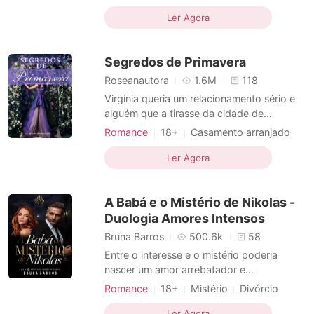
dos dragões. Essa união enfrenta uma
Casamento arranjado
Traição
série de problemas, preconceitos e
Ler Agora
Heroína
Paixão / Erótica
objeções para que possa se realizar.
Segredos de Primavera
Roseanautora
1.6M
118
Virgínia queria um relacionamento sério e
alguém que a tirasse da cidade de
Primavera, levando-a para longe de sua
Romance
18+
Casamento arranjado
mãe manipuladora e egoísta. Francis só
Traição
CEO
Heroína
Encantador
queria continuar sendo o homem mais
Ler Agora
Encantadora
Paixão / Erótica
disputado da cidade, sem se envolver com
ninguém a ponto namorar, seguindo sua
A Babá e o Mistério de Nikolas -
vidinha pacata com sua família
Duologia Amores Intensos
Bruna Barros
500.6k
58
Entre o interesse e o mistério poderia
nascer um amor arrebatador e
inconcebível entre a babá e o CEO? Laura
Romance
18+
Mistério
Divórcio
Flores, íntegra e curiosa, está tentando
Relacionamento secreto
CEO
romper as barreiras de um relacionamento
Ler Agora