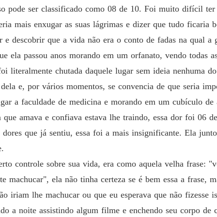
so pode ser classificado como 08 de 10. Foi muito difícil te
Como n
ria mais enxugar as suas lágrimas e dizer que tudo ficaria 
Capítulo
r e descobrir que a vida não era o conto de fadas na qual a 
Como n
e ela passou anos morando em um orfanato, vendo todas as 
Capítulo
oi literalmente chutada daquele lugar sem ideia nenhuma d
Como n
dela e, por vários momentos, se convencia de que seria impo
Capítulo
pagar a faculdade de medicina e morando em um cubículo de 
Como n
 que amava e confiava estava lhe traindo, essa dor foi 06 d
Capítul
dores que já sentiu, essa foi a mais insignificante. Ela jun
Como n
e.
Capítulo
rto controle sobre sua vida, era como aquela velha frase: "
Como n
te machucar", ela não tinha certeza se é bem essa a frase,
Capítul
não iriam lhe machucar ou que eu esperava que não fizesse i
Como n
ado a noite assistindo algum filme e enchendo seu corpo de 