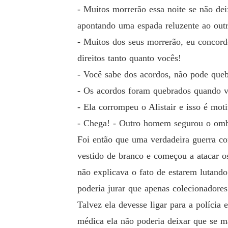
- Muitos morrerão essa noite se não d
apontando uma espada reluzente ao outr
- Muitos dos seus morrerão, eu concor
direitos tanto quanto vocês!
- Você sabe dos acordos, não pode que
- Os acordos foram quebrados quando 
- Ela corrompeu o Alistair e isso é mot
- Chega! - Outro homem segurou o omb
Foi então que uma verdadeira guerra c
vestido de branco e começou a atacar o
não explicava o fato de estarem lutan
poderia jurar que apenas colecionadore
Talvez ela devesse ligar para a polícia 
médica ela não poderia deixar que se ma