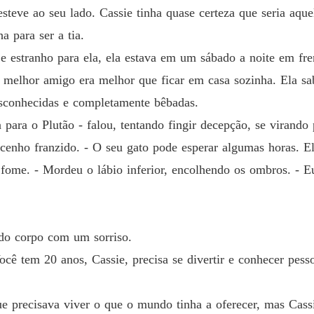
Capítul
teve ao seu lado. Cassie tinha quase certeza que seria aquela
Como n
a para ser a tia.
Capítulo
 estranho para ela, ela estava em um sábado a noite em fre
Como n
 melhor amigo era melhor que ficar em casa sozinha. Ela sa
Capítul
esconhecidas e completamente bêbadas.
para o Plutão - falou, tentando fingir decepção, se virando 
Como n
Capítulo
cenho franzido. - O seu gato pode esperar algumas horas. El
fome. - Mordeu o lábio inferior, encolhendo os ombros. - E
 do corpo com um sorriso.
Você tem 20 anos, Cassie, precisa se divertir e conhecer pe
ue precisava viver o que o mundo tinha a oferecer, mas Cass