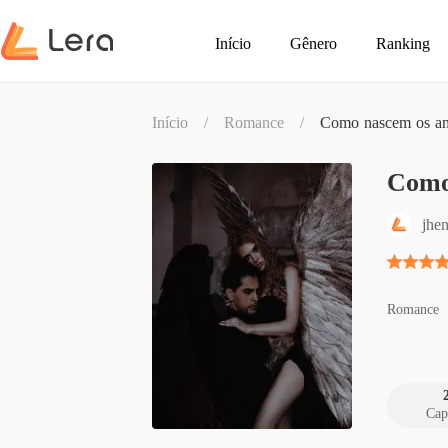
Início
Gênero
Ranking
Início
/
Romance
/
Como nascem os an
Como
jhe
Romance
Cap