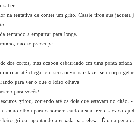
 saber.
or na tentativa de conter um grito. Cassie tirou sua jaqueta
to.
nda tentando a empurrar para longe.
caminho, não se preocupe.
idade dos cortes, mas acabou esbarrando em uma ponta afiada
ortou o ar até chegar em seus ouvidos e fazer seu corpo ge
ando para ver o que o loiro olhava.
mesmo para vocês!
curos gritou, correndo até os dois que estavam no chão. -
sta, então olhou para o homem caído a sua frente - estou aju
 loiro gritou, apontando a espada para eles. - É uma pena 