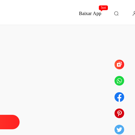
hot
Baixar App
Capítulo 22 as amantes de lúcifer
ascem os anjos
o 1 Prólogo
20/01/2022
ascem os anjos
o 2 primeiro contato com demônios
20/01/2022
ascem os anjos
 3 ameaça angelical
20/01/2022
ascem os anjos
o 4 pandemônio
20/01/2022
ascem os anjos
 5 a trindade de hellion
20/01/2022