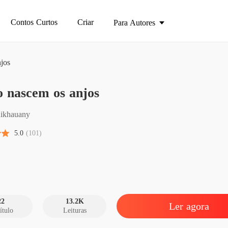
Contos Curtos
Criar
Para Autores
jos
Como n
 nascem os anjos
Capítul
Como n
nikhauany
Capítul
5.0
(101)
Como n
Capítulo
Como n
Capítul
22
13.2K
Ler agora
ítulo
Leituras
Como n
Capítulo