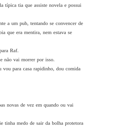
o 19 a mudança de sky
30/01/2022
 típica tia que assiste novela e possui
ascem os anjos
 20 gabriel
07/04/2022
nte a um pub, tentando se convencer de
ascem os anjos
bia que era mentira, nem estava se
o 21 veneno enoquiano
07/04/2022
para Raf.
ascem os anjos
 22 as amantes de lúcifer
07/04/2022
e não vai morrer por isso.
u vou para casa rapidinho, dou comida
ssoas novas de vez em quando ou vai
ie tinha medo de sair da bolha protetora