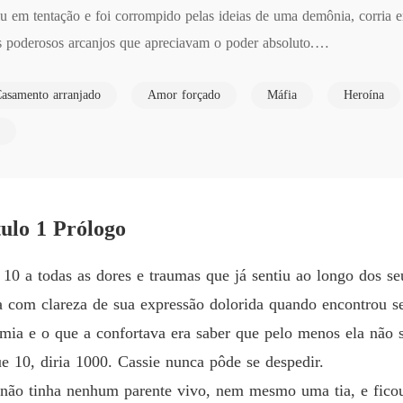
em tentação e foi corrompido pelas ideias de uma demônia, corria ent
Como n
s poderosos arcanjos que apreciavam o poder absoluto.

Capítulo
a em nada mais a não ser trabalhar dia e noite como garçonete para p
Como n
asamento arranjado
Amor forçado
Máfia
Heroína
Capítulo
 qual os humanos não sabiam e não deveriam saber, mas algo no pla
Como n
e sem se dar conta do que estava acontecendo e salva a vida de um d
Capítul
 ela precisa fazer uma aliança com os demônios se quiser viver e des
Como n
ulo 1 Prólogo
Capítulo
Como n
a 10 a todas as dores e traumas que já sentiu ao longo dos s
Capítulo
 com clareza de sua expressão dolorida quando encontrou se
Como n
mia e o que a confortava era saber que pelo menos ela não s
Capítulo
e 10, diria 1000. Cassie nunca pôde se despedir.
Como n
a não tinha nenhum parente vivo, nem mesmo uma tia, e fico
Capítulo