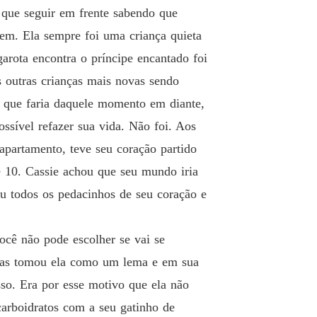
r que seguir em frente sabendo que
ascem os anjos
bem. Ela sempre foi uma criança quieta
 13 não podemos ficar juntos
23/01/2022
garota encontra o príncipe encantado foi
ascem os anjos
outras crianças mais novas sendo
 14 desejos do coração
23/01/2022
o que faria daquele momento em diante,
ascem os anjos
ssível refazer sua vida. Não foi. Aos
 15 a festa de lúcifer
23/01/2022
apartamento, teve seu coração partido
ascem os anjos
e 10. Cassie achou que seu mundo iria
o 16 vício em sangue
30/01/2022
tou todos os pedacinhos de seu coração e
ascem os anjos
 17 armações de zarek
30/01/2022
você não pode escolher se vai se
ascem os anjos
 mas tomou ela como um lema e em sua
o 18 escapada noturna
30/01/2022
sso. Era por esse motivo que ela não
ascem os anjos
carboidratos com a seu gatinho de