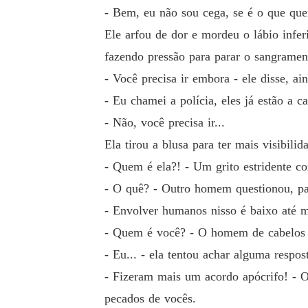
- Bem, eu não sou cega, se é o que quer
Ele arfou de dor e mordeu o lábio inferi
fazendo pressão para parar o sangramen
- Você precisa ir embora - ele disse, ai
- Eu chamei a polícia, eles já estão a 
- Não, você precisa ir...
Ela tirou a blusa para ter mais visibil
- Quem é ela?! - Um grito estridente c
- O quê? - Outro homem questionou, par
- Envolver humanos nisso é baixo até 
- Quem é você? - O homem de cabelos es
- Eu... - ela tentou achar alguma respo
- Fizeram mais um acordo apócrifo! - O
pecados de vocês.