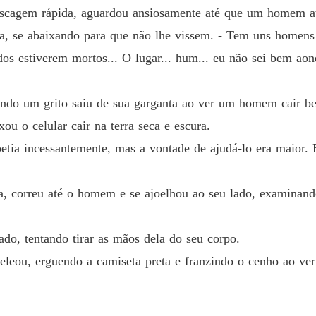
iscagem rápida, aguardou ansiosamente até que um homem a
xa, se abaixando para que não lhe vissem. - Tem uns homens
dos estiverem mortos... O lugar... hum... eu não sei bem ao
ando um grito saiu de sua garganta ao ver um homem cair be
ou o celular cair na terra seca e escura.
etia incessantemente, mas a vontade de ajudá-lo era maior. 
, correu até o homem e se ajoelhou ao seu lado, examinando
do, tentando tirar as mãos dela do seu corpo.
eveleou, erguendo a camiseta preta e franzindo o cenho ao v