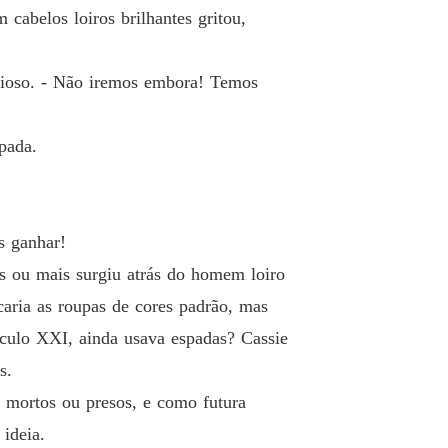
abelos loiros brilhantes gritou,
rioso. - Não iremos embora! Temos
pada.
s ganhar!
s ou mais surgiu atrás do homem loiro
caria as roupas de cores padrão, mas
culo XXI, ainda usava espadas? Cassie
s.
li mortos ou presos, e como futura
ideia.