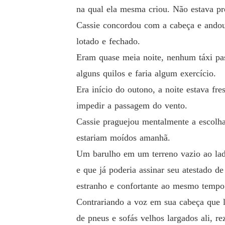
na qual ela mesma criou. Não estava pr
Cassie concordou com a cabeça e andou e
lotado e fechado.
Eram quase meia noite, nenhum táxi pass
alguns quilos e faria algum exercício.
Era início do outono, a noite estava fre
impedir a passagem do vento.
Cassie praguejou mentalmente a escolha 
estariam moídos amanhã.
Um barulho em um terreno vazio ao lado
e que já poderia assinar seu atestado d
estranho e confortante ao mesmo tempo.
Contrariando a voz em sua cabeça que lh
de pneus e sofás velhos largados ali, 