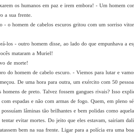
eixarem os humanos em paz e irem embora! - Um homem com c
o a sua frente.
do - o homem de cabelos escuros gritou com um sorriso vito
brá-los - outro homem disse, ao lado do que empunhava a es
vocês mataram a Muriel!
ivo de morte!
ro do homem de cabelo escuro. - Viemos para lutar e vamo
omeçou. De uma hora para outra, um exército com 50 pessoa
s homens de preto. Talvez fossem gangues rivais? Isso expli
do com espadas e não com armas de fogo. Quem, em pleno sé
s possuíam lâminas tão brilhantes e bem polidas como aquela
e tentar evitar mortes. Do jeito que eles estavam, sairiam da
tassem bem na sua frente. Ligar para a polícia era uma boa 