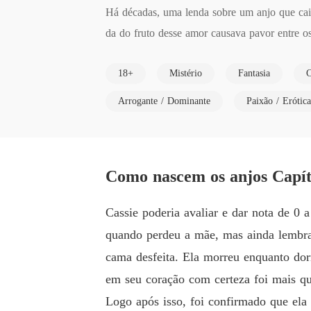
Há décadas, uma lenda sobre um anjo que caiu 
da do fruto desse amor causava pavor entre o
Cassiopeia Uttara, por outro lado, não pensav
18+
Mistério
Fantasia
C
ua sanidade mental com êxito.

Havia uma guerra entre o céu e o inferno da
Arrogante / Dominante
Paixão / Erótica
a batalha contra os demônios, Cassie aparec
s anjos e colocando sua vida em risco. Agora,
Como nascem os anjos Capít
Cassie poderia avaliar e dar nota de 0 
quando perdeu a mãe, mas ainda lembra
cama desfeita. Ela morreu enquanto dor
em seu coração com certeza foi mais qu
Logo após isso, foi confirmado que el