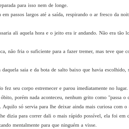
eparada para isso nem de longe.
m passos largos até a saída, respirando o ar fresco da noit
aria ali aquela hora e o jeito era ir andando. Não era tão lo
sca, não fria o suficiente para a fazer tremer, mas teve que 
daquela saia e da bota de salto baixo que havia escolhido, 
 fez seu corpo estremecer e parou imediatamente no lugar. 
e óbito, porém nada aconteceu, nenhum grito como "passa o d
 Aquilo só servia para lhe deixar ainda mais curiosa com o
e dizia para correr dali o mais rápido possível, ela foi em 
rezando mentalmente para que ninguém a visse.