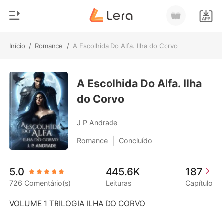
Início
/
Romance
/
A Escolhida Do Alfa. Ilha do Corvo
0
Início
Loja
A Escolhida Do Alfa. Ilha
Gênero
do Corvo
Moderno
Histórico
Lobisomem
J P Andrade
Sair
Contos
|
Romance
Concluído
Romance
Baixar App
5.0
445.6K
187
Bilionários
726 Comentário(s)
Leituras
Capítulo
Ranking
VOLUME 1 TRILOGIA ILHA DO CORVO
