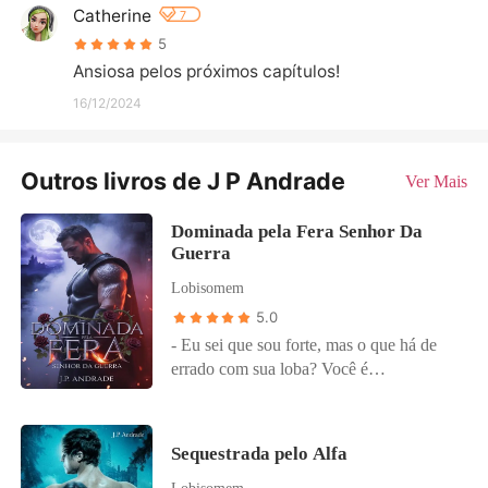
Catherine
7
5
Ansiosa pelos próximos capítulos!
16/12/2024
Outros livros de J P Andrade
Ver Mais
Dominada pela Fera Senhor Da
Guerra
Lobisomem
5.0
- Eu sei que sou forte, mas o que há de
errado com sua loba? Você é
extremamente fraca para uma linhagem
nobre como Rowen... Não deixei que ele
continuasse, cuspindo em seu rosto.
Sequestrada pelo Alfa
Julian fechou os olhos e eu podia ver o
Lobisomem