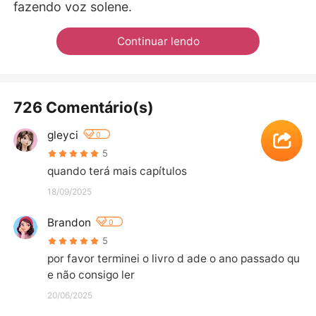
fazendo voz solene.
Continuar lendo
726 Comentário(s)
gleyci
0
5
quando terá mais capítulos
18/09/2025
Brandon
0
5
por favor terminei o livro d ade o ano passado qu
e não consigo ler
20/06/2025