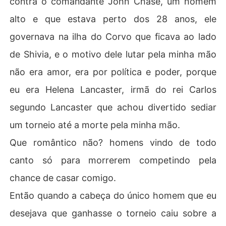
contra o comandante John Chase, um homem
alto e que estava perto dos 28 anos, ele
Em um torneio pela mão da princesa Helena Lancaster
 ela vê seu destino se cruzar com John Chase, um coma
governava na ilha do Corvo que ficava ao lado
ndante e guerreiro temível, com uma personalidade pec
de Shivia, e o motivo dele lutar pela minha mão
uliar ele era tudo que ela detestava, possessivo, audaci
oso, autoritário,  e dominante ao extremo, e ele era o qu
não era amor, era por política e poder, porque
e mais tinha chances de ganhar o torneio por sua mão.

eu era Helena Lancaster, irmã do rei Carlos
Mas John Chase era muito mais que um comandante da 
ilha do Corvo, ele escondia um segredo sombrio, que m
segundo Lancaster que achou divertido sediar
udaria sua vida para sempre.

um torneio até a morte pela minha mão.
Uma Ilha repleta de homens misteriosos, com seus próp
rios segredos e conflitos, e ela seria senhora deles, logo 
Que romântico não? homens vindo de todo
Helena descobriria que um grande perigo a ronda na ilh
canto só para morrerem competindo pela
a, poderia ela confiar no marido para protegê-la?
chance de casar comigo.
Então quando a cabeça do único homem que eu
desejava que ganhasse o torneio caiu sobre a