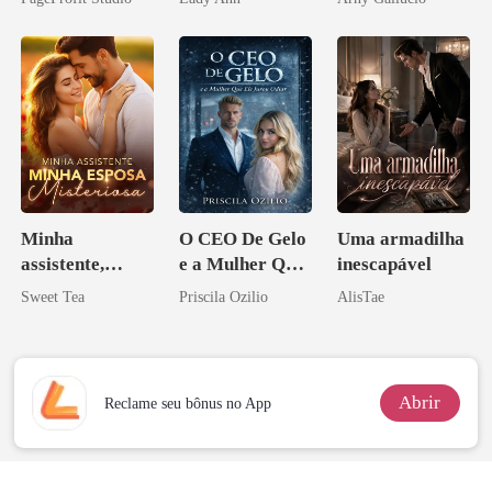
eu a deixei
Acendia
Lanternas Para
Ela
Minha
O CEO De Gelo
Uma armadilha
assistente,
e a Mulher Que
inescapável
minha esposa
Ele Jurou Odiar
Sweet Tea
Priscila Ozilio
AlisTae
misteriosa
Abrir
Reclame seu bônus no App