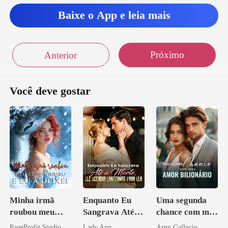
Baixe o App e leia mais
Próximo
Anterior
Você deve gostar
Minha irmã
Enquanto Eu
Uma segunda
roubou meu
Sangrava Até a
chance com meu
companheiro e
Morte, Ele
amor bilionário
PageProfit Studio
Lady Ann
Arny Gallucio