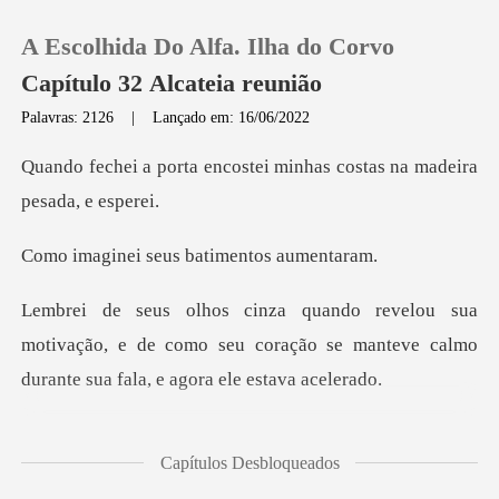
A Escolhida Do Alfa. Ilha do Corvo
Capítulo 32 Alcateia reunião
Palavras: 2126
|
Lançado em: 16/06/2022
0
costei minhas costas na
Loja
seus batimen
Histórico
otivação, e de como seu coração se manteve calmo
Sair
Baixar App
com mentirosos para saber
Capítulos Desbloqueados
qua