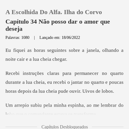
A Escolhida Do Alfa. Ilha do Corvo
Capítulo 34 Não posso dar o amor que
deseja
Palavras: 1080
|
Lançado em: 18/06/2022
0
sobre a janela, olhando a
Loja
noi
Histórico
ante a lua cheia, eu recebi o jantar no quarto e pouca
Sair
nha, ao me lembrar do
Baixar App
lobo que o
Capítulos Desbloqueados