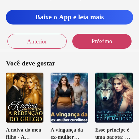
Baixe o App e leia mais
Próximo
Anterior
Você deve gostar
A noiva do meu
A vingança da
Esse príncipe é
filho - A
ex-mulher
uma garota: A