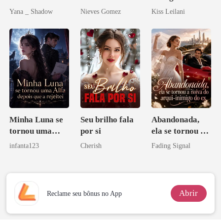
Redenção do
curvilínea
companheira
Yana _ Shadow
Nieves Gomez
Kiss Leilani
grego
escrava do rei
maligno
Minha Luna se
Seu brilho fala
Abandonada,
tornou uma
por si
ela se tornou a
Alfa depois que
noiva do arqui-
infanta123
Cherish
Fading Signal
a rejeitei
inimigo do ex
Abrir
Reclame seu bônus no App