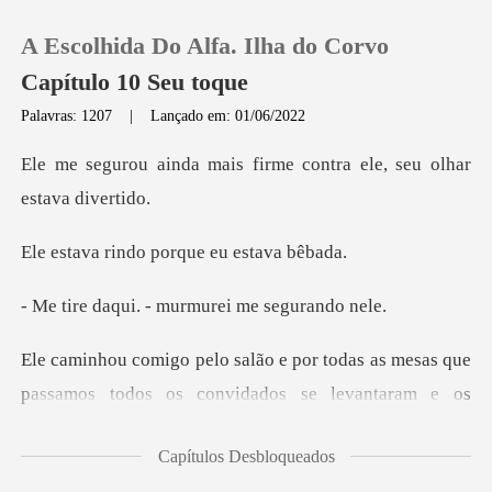
A Escolhida Do Alfa. Ilha do Corvo
Capítulo 10 Seu toque
Palavras: 1207
|
Lançado em: 01/06/2022
0
is firme contra ele, se
Loja
ndo porque eu
Histórico
. - murmurei me
Sair
os todos os convidados se levantaram e os
Baixar App
homens começaram a c
Capítulos Desbloqueados