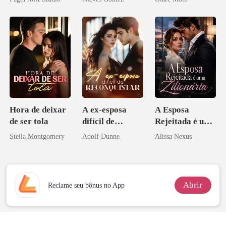
Contrato Real
da Híbrida
Hora de deixar
A ex-esposa
A Esposa
de ser tola
difícil de
Rejeitada é uma
reconquistar
Zilionária
Stella Montgomery
Adolf Dunne
Alissa Nexus
Abrir
Reclame seu bônus no App