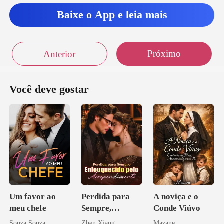
Baixe o App e leia mais
Próximo
Anterior
Você deve gostar
Um favor ao
Perdida para
A noviça e o
meu chefe
Sempre,
Conde Viúvo
Enlouquecido
Souza Souza
Zhen Xiang
Mazane