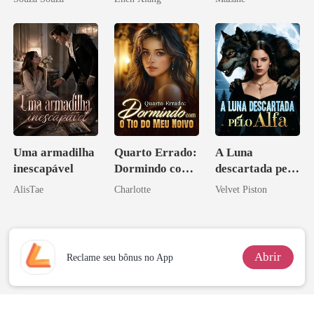
pelo
Arrependiment
o
Uma armadilha
Quarto Errado:
A Luna
inescapável
Dormindo com
descartada pelo
o Tio do Meu
Alfa
AlisTae
Charlotte
Velvet Piston
Noivo
Abrir
Reclame seu bônus no App