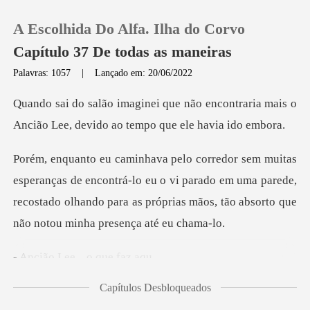
A Escolhida Do Alfa. Ilha do Corvo
Capítulo 37 De todas as maneiras
Palavras: 1057
|
Lançado em: 20/06/2022
0
encontraria mais o
Ancião Lee, devi
Loja
ncontrá-lo eu o vi parado em uma parede,
Histórico
recostado olhando para as pr
Sair
Lee... o
Baixar App
Capítulos Desbloqueados