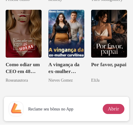
zilionária
Como odiar um
A vingança da
Por favor, papai
CEO em 48
ex-mulher
horas
curvilínea
Roseanautora
Nieves Gomez
EliJa
Abrir
Reclame seu bônus no App