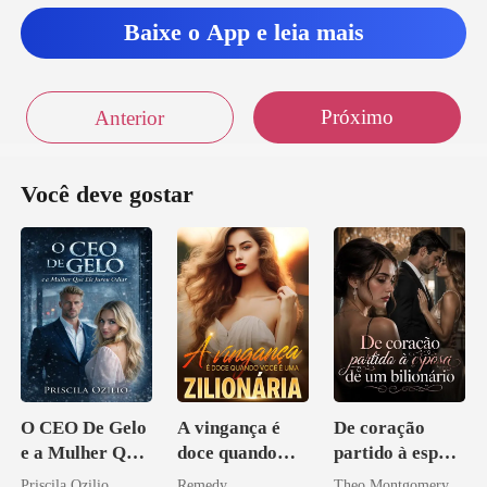
Baixe o App e leia mais
Próximo
Anterior
Você deve gostar
O CEO De Gelo
A vingança é
De coração
e a Mulher Que
doce quando
partido à esposa
Ele Jurou Odiar
você é uma
de um bilionário
Priscila Ozilio
Remedy
Theo Montgomery