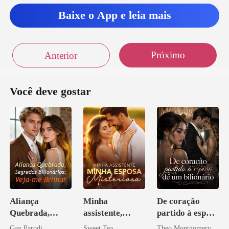
Baixe o App e leia mais
Próximo
Anterior
Você deve gostar
Aliança
Minha
De coração
Quebrada,
assistente,
partido à esposa
Segredos
minha esposa
de um bilionário
Gay Parodi
Sweet Tea
Theo Montgomery