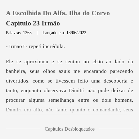
A Escolhida Do Alfa. Ilha do Corvo
Capítulo 23 Irmão
Palavras: 1263
|
Lançado em: 13/06/2022
0
- repeti
Loja
os, como se tivessem feito uma descoberta e
Histórico
tanto, enquanto observava Dimitri não pude deixar de
Sair
procurar
Baixar App
Capítulos Desbloqueados