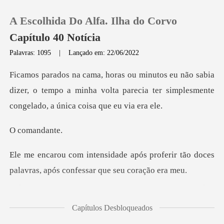
A Escolhida Do Alfa. Ilha do Corvo
Capítulo 40 Notícia
Palavras: 1095
|
Lançado em: 22/06/2022
0
bia
dizer, o tempo a minha volta parecia ter simple
Loja
mand
Histórico
s proferir tão doces
Sair
palavras, apó
Baixar App
dele, de forma inesperado
Capítulos Desbloqueados