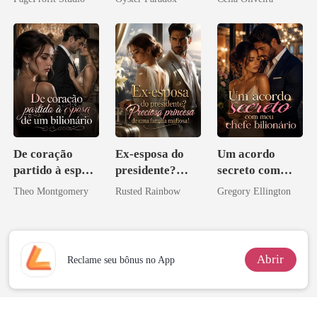
Ex
vejam esmagá-
los
De coração
Ex-esposa do
Um acordo
partido à esposa
presidente?
secreto com
de um bilionário
Preciosa
meu chefe
Theo Montgomery
Rusted Rainbow
Gregory Ellington
princesa de uma
bilionário
família
mafiosa!
Abrir
Reclame seu bônus no App