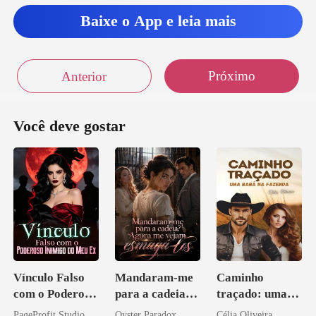
Baixe o App e leia mais
Próximo
Anterior
Você deve gostar
Vínculo Falso
Mandaram-me
Caminho
com o Poderoso
para a cadeia?
traçado: uma
Inimigo do Meu
Agora me
babá na fazenda
PageProfit Studio
Oyster Paradox
Célia Oliveira