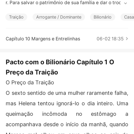
Contos Curtos
r. Para salvar o patrimônio de sua família e dar o troco e
m quem a feriu, ela toma uma decisão desesperada: ab
ordar Arthur Valente, o bilionário mais frio e implacável
Traição
Arrogante / Dominante
Bilionário
Casa
 da cidade, e propor um casamento de conveniência.

​Ele precisa de uma esposa estável para assumir o contr
ole de seu império; ela precisa de um marido poderoso
Capítulo 10 Margens e Entrelinhas
06-02 18:35
 para executar sua vingança.

​O acordo é estritamente comercial, com regras rígidas
 e sem espaço para sentimentos. Mas, trancados sob o
Pacto com o Bilionário Capítulo 1 O
 mesmo teto, Helena logo descobrirá que o verdadeiro
Preço da Traição
 perigo não é o escândalo da traição... mas sim resistir a
o magnetismo do homem que jurou nunca amar ningué
O Preço da Traição
m.

​Até onde você iria por vingança?
​O sexto sentido de uma mulher raramente falha,
mas Helena tentou ignorá-lo o dia inteiro. Uma
queimação incômoda no estômago a
acompanhava desde o início da manhã, quando