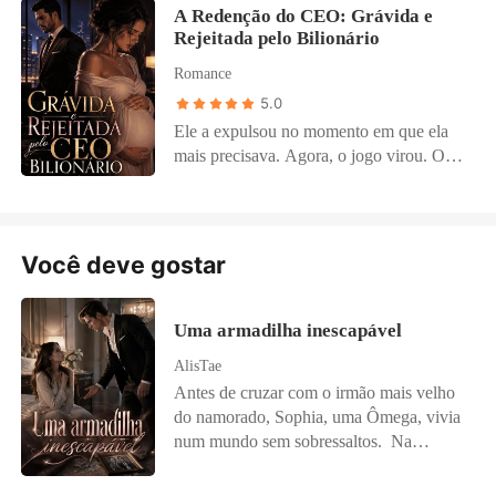
​A Redenção do CEO: Grávida e
Rejeitada pelo Bilionário
Romance
5.0
Ele a expulsou no momento em que ela
mais precisava. Agora, o jogo virou. ​O
implacável magnata Viktor Vance
cometeu o pior erro de sua vida: por puro
orgulho, ele rejeitou a única mulher que
realmente amou, sem imaginar que ela
Você deve gostar
escondia um segredo que mudaria o
destino dos dois para sempre.
Uma armadilha inescapável
AlisTae
Antes de cruzar com o irmão mais velho
do namorado, Sophia, uma Ômega, vivia
num mundo sem sobressaltos. Na
Alcateia Sombra Noturna, existia uma lei
perigosa: se o líder Alfa rejeitasse sua