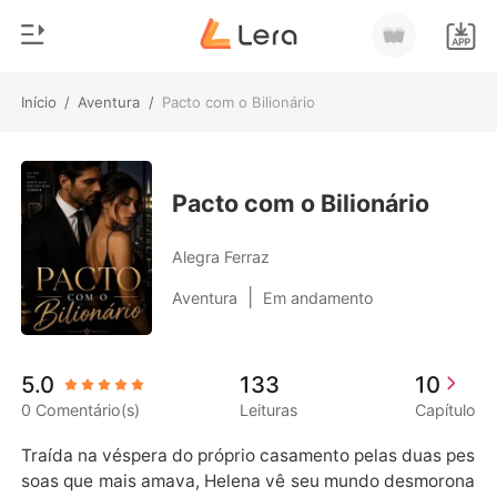
Início
/
Aventura
/
Pacto com o Bilionário
0
Início
Loja
Gênero
Pacto com o Bilionário
Moderno
Histórico
Alegra Ferraz
Lobisomem
|
Aventura
Em andamento
Sair
Contos
Romance
Baixar App
5.0
133
10
Bilionários
0 Comentário(s)
Leituras
Capítulo
Ranking
​Traída na véspera do próprio casamento pelas duas pes
soas que mais amava, Helena vê seu mundo desmorona