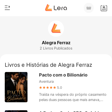
0
Início
Loja
Gênero
Alegra Ferraz
2 Livros Publicados
Moderno
Histórico
Lobisomem
Livros e Histórias de Alegra Ferraz
Sair
Contos
Pacto com o Bilionário
Romance
Aventura
Baixar App
Bilionários
5.0
​Traída na véspera do próprio casamento
Ranking
pelas duas pessoas que mais amava,
Helena vê seu mundo desmoronar. Para
salvar o patrimônio de sua família e dar o