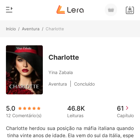
Início
/
Aventura
/
Charlotte
0
Início
Loja
Gênero
Charlotte
Moderno
Histórico
Yina Zabala
Lobisomem
|
Aventura
Concluído
Sair
Contos
Romance
Baixar App
5.0
46.8K
61
Bilionários
12 Comentário(s)
Leituras
Capítulo
Ranking
Charlotte herdou sua posição na máfia italiana quando
 tinha vinte anos de idade. Ela vem do sul da Itália, espe