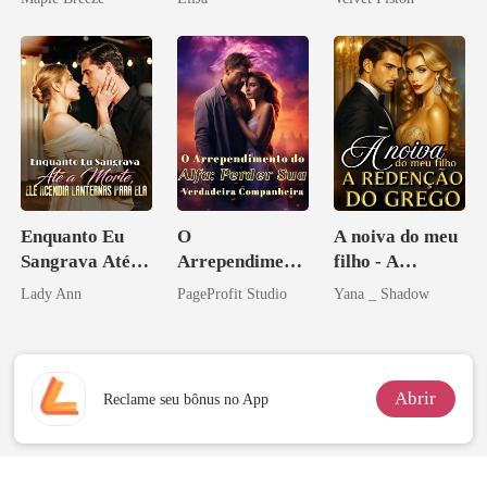
homem melhor
Enquanto Eu
O
A noiva do meu
Sangrava Até a
Arrependiment
filho - A
Morte, Ele
o do Alfa:
Redenção do
Lady Ann
PageProfit Studio
Yana _ Shadow
Acendia
Perder Sua
grego
Lanternas Para
Verdadeira
Ela
Companheira
Abrir
Reclame seu bônus no App