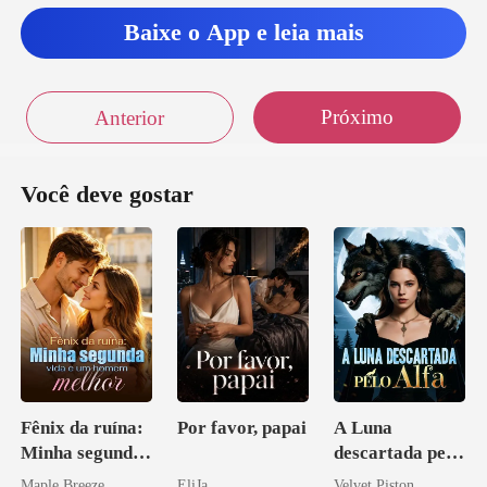
Baixe o App e leia mais
Próximo
Anterior
Você deve gostar
Fênix da ruína:
Por favor, papai
A Luna
Minha segunda
descartada pelo
vida e um
Alfa
Maple Breeze
EliJa
Velvet Piston