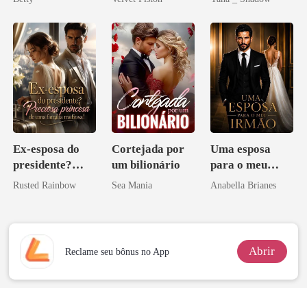
Herdeira
ninguém ousa
Don
Marcada
desafiar
Ex-esposa do
Cortejada por
Uma esposa
presidente?
um bilionário
para o meu
Preciosa
irmão
Rusted Rainbow
Sea Mania
Anabella Brianes
princesa de uma
família
mafiosa!
Abrir
Reclame seu bônus no App