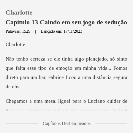
Charlotte
Capítulo 13 Caindo em seu jogo de sedução
Palavras: 1529
|
Lançado em: 17/11/2023
0
rlo
Loja
ue falta esse tipo de emoção em minha vida... Fomos
diret
Histórico
Sair
do, não queria que nenhum erro, nem que uma decisão
Baixar App
imp
Capítulos Desbloqueados