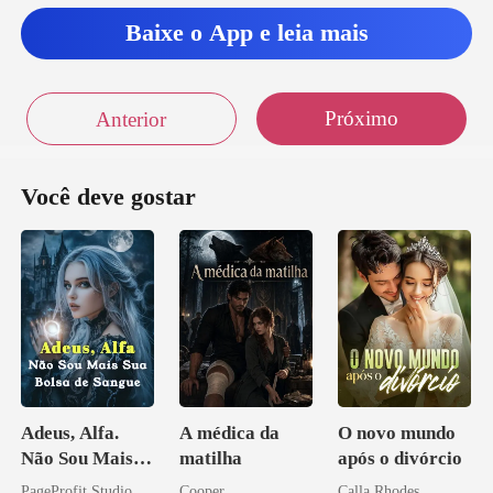
Baixe o App e leia mais
Próximo
Anterior
Você deve gostar
Adeus, Alfa.
A médica da
O novo mundo
Não Sou Mais
matilha
após o divórcio
Sua Bolsa de
PageProfit Studio
Cooper
Calla Rhodes