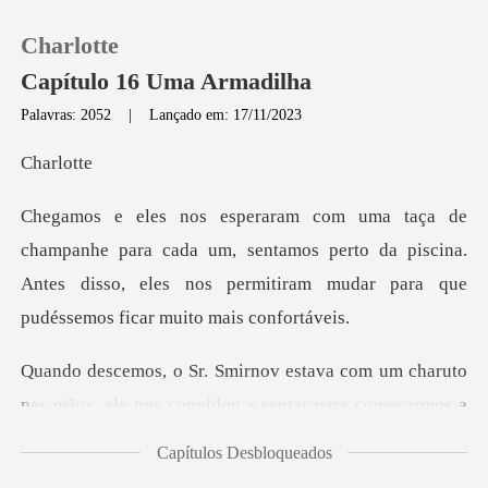
Charlotte
Capítulo 16 Uma Armadilha
Palavras: 2052
|
Lançado em: 17/11/2023
0
rlo
Loja
ada um, sentamos perto da piscina.
Antes disso, eles nos permi
Histórico
Sair
o
nas mãos, ele nos convidou a sentar para começarm
Baixar App
Capítulos Desbloqueados