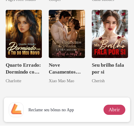
Sangue
Quarto Errado:
Nove
Seu brilho fala
Dormindo com
Casamentos
por si
o Tio do Meu
Rejeitados, Eu
Charlotte
Xiao Mao Mao
Cherish
Noivo
Me Casei com o
Rival do Meu
Ex
Abrir
Reclame seu bônus no App