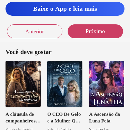
Baixe o App e leia mais
Próximo
Anterior
Você deve gostar
A cláusula de
O CEO De Gelo
A Ascensão da
companheiros
e a Mulher Que
Luna Feia
do professor
Ele Jurou Odiar
Kimberly Ingrid
Priscila Ozilio
Syra Tucker