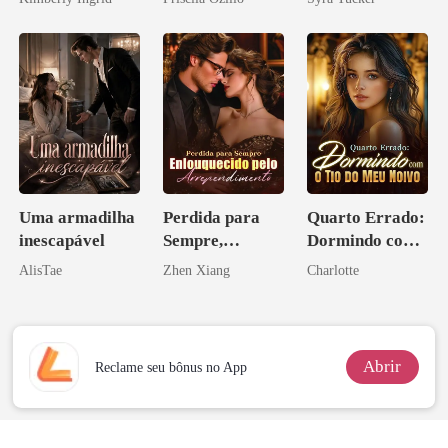
Uma armadilha
Perdida para
Quarto Errado:
inescapável
Sempre,
Dormindo com
Enlouquecido
o Tio do Meu
AlisTae
Zhen Xiang
Charlotte
pelo
Noivo
Arrependiment
o
Abrir
Reclame seu bônus no App