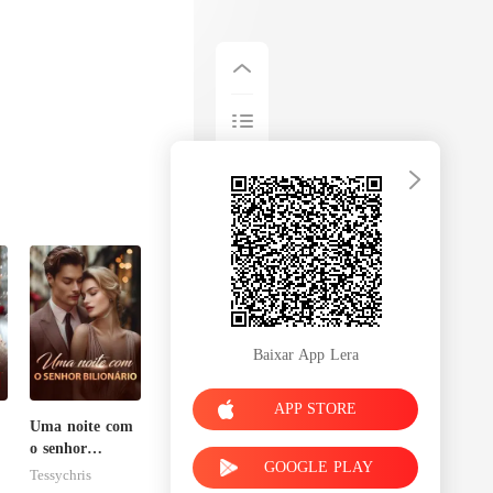
Baixar App Lera
APP STORE
Uma noite com
o senhor
GOOGLE PLAY
Bilionário
Tessychris