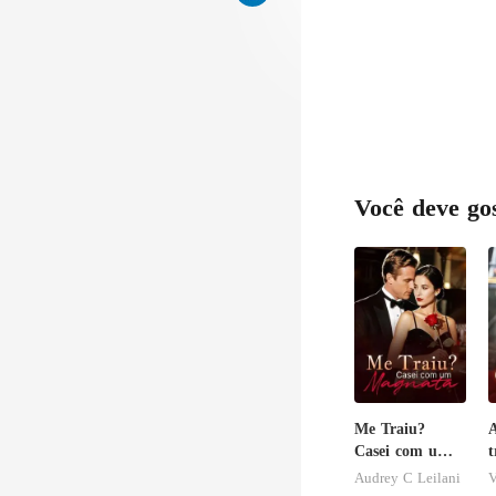
Você deve go
Me Traiu?
Casei com um
t
Magnata
i
Audrey C Leilani
V
m