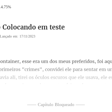
14.75%
9 Colocando em teste
Lançado em: 17/11/2023
nvidei ele para sentar em 
via ali, tirei os óculos escuros que ele usava, ele e
—— Capítulo Bloqueado ——