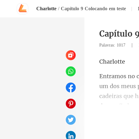
Charlotte
/
Capítulo 9 Colocando em teste
|
Capítulo 
|
Palavras: 1017
rlo
cadeiras que ha
que