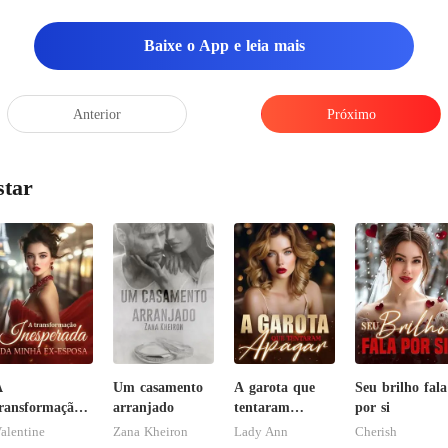
Baixe o App e leia mais
Anterior
Próximo
star
A
Um casamento
A garota que
Seu brilho fala
ransformação
arranjado
tentaram
por si
nesperada da
apagar
alentine
Zana Kheiron
Lady Ann
Cherish
inha ex-esposa