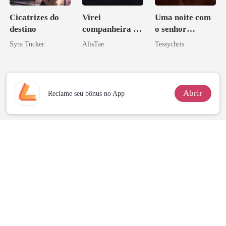
Cicatrizes do
Virei
Uma noite com
destino
companheira do
o senhor
irmão de meu
Bilionário
Syra Tucker
AlisTae
Tessychris
namorado?!
Abrir
Reclame seu bônus no App