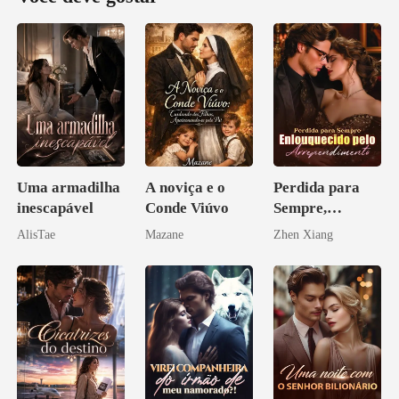
Uma armadilha
A noviça e o
Perdida para
inescapável
Conde Viúvo
Sempre,
Enlouquecido
AlisTae
Mazane
Zhen Xiang
pelo
Arrependiment
o