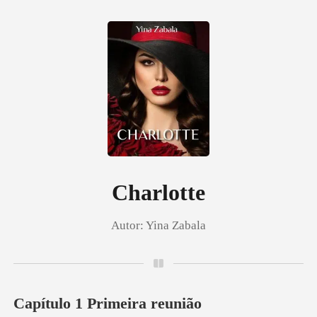
0
Loja
Histórico
Charlotte
Autor:
Yina Zabala
Sair
Baixar App
Capítulo 1 Primeira reunião