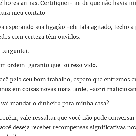
lhores armas. Certifiquei-me de
le fala agitado, fecho 
 p
ordem, garanto q
que entremos e
armos em
mandar o dinheir
rsa
 você deseja receber recomp