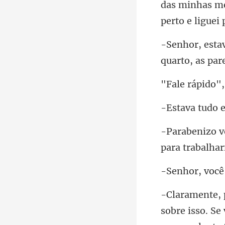
das minhas me
qu
pido",
para trabalh
sobre isso. Se