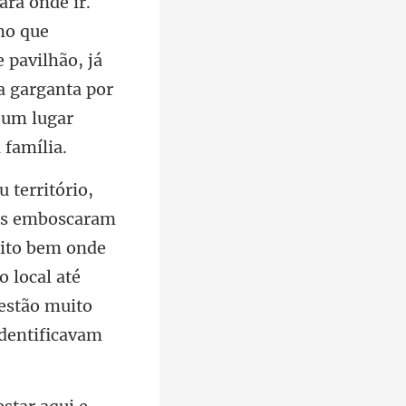
 pavilhão, já
a garganta po
ito bem onde
 local até