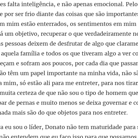
entimentos em mim 
á um objetivo, recuperar o que verdadeiramente n
as pessoas deixem de desfrutar de algo que claram
quela família e todos os que tiveram algo a ver c
eçam e sofram aos poucos, por cada dia que passa
não
ue eu faço isso para que possamos