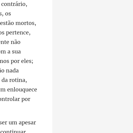
estão mortos,
os pertence,
ente não
om a sua
mos por eles;
 continuar