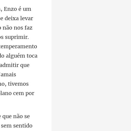
s suprimir.
m temperamento
do alguém toca