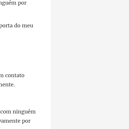
a porta do meu
m contato
r com ninguém