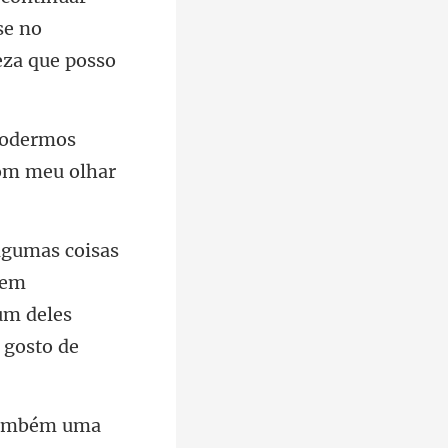
mos
bem
um deles
também uma