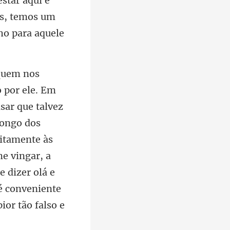
is, temos um
longo dos
eitamente às
e vingar, a