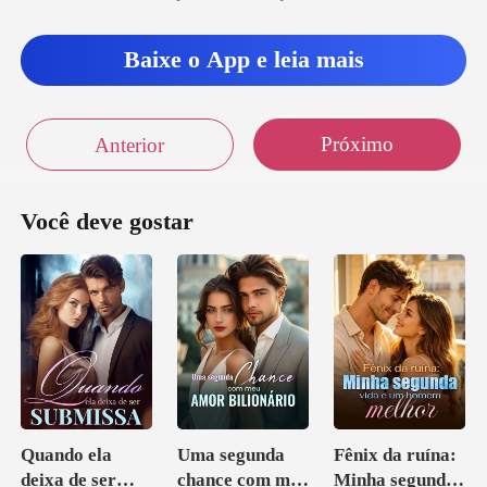
Baixe o App e leia mais
Próximo
Anterior
Você deve gostar
Quando ela
Uma segunda
Fênix da ruína:
deixa de ser
chance com meu
Minha segunda