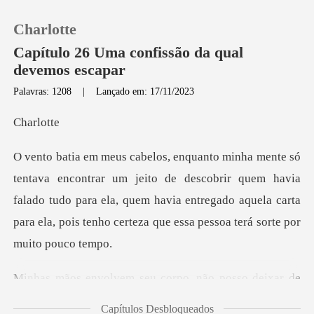
Charlotte
Capítulo 26 Uma confissão da qual
devemos escapar
Palavras: 1208
|
Lançado em: 17/11/2023
0
rlo
Loja
o de descobrir quem havia
Histórico
falado tudo para ela, quem havia entregado aquela cart
Sair
Baixar App
ão posso deixar de
me sentir conf
Capítulos Desbloqueados