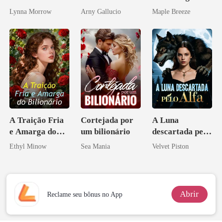
submissa
amor bilionário
vida e um
Lynna Morrow
Arny Gallucio
Maple Breeze
homem melhor
A Traição Fria
Cortejada por
A Luna
e Amarga do
um bilionário
descartada pelo
Bilionário
Alfa
Ethyl Minow
Sea Mania
Velvet Piston
Abrir
Reclame seu bônus no App