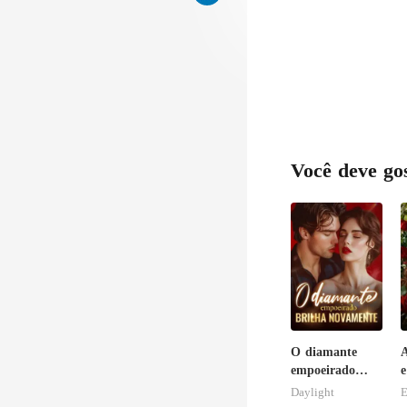
Você deve go
O diamante
A
empoeirado
e
brilha
B
Daylight
E
novamente