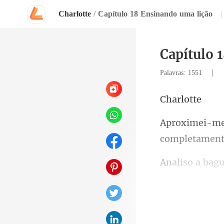
Charlotte
/
Capítulo 18 Ensinando uma lição
|
Capítulo 
|
Palavras: 1551
rlo
eu me lembre q