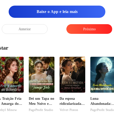
Baixe o App e leia mais
Anterior
Próximo
star
 Traição Fria
Dei um Tapa no
Da esposa
Luna
 Amarga do
Meu Noivo e
ridicularizada à
Abandonada:
ilionário
Casei com o
irmã que
Agora Intocáve
thyl Minow
PageProfit Studio
Velvet Piston
PageProfit Studi
Bilionário
ninguém ousa