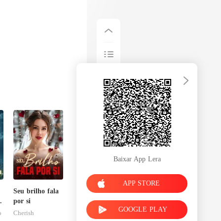
Baixar App Lera
APP STORE
Seu brilho fala
por si
GOOGLE PLAY
l
o
Cherish