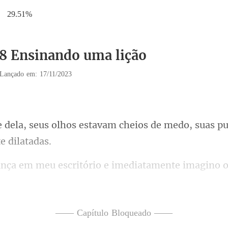
29.51%
18 Ensinando uma lição
Lançado em: 17/11/2023
avam cheios de medo, suas pu
ino 
ue ela disse que estava
—— Capítulo Bloqueado ——
e você simplesmente não