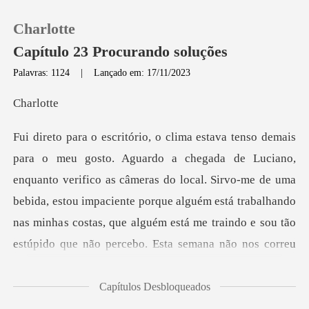
Charlotte
Capítulo 23 Procurando soluções
Palavras: 1124
|
Lançado em: 17/11/2023
0
rlo
Loja
o verifico as câmeras do local. Sirvo-me de uma
Histórico
bebida, estou impaciente porque alguém está trabalhando
Sair
nas minha
Baixar App
Capítulos Desbloqueados