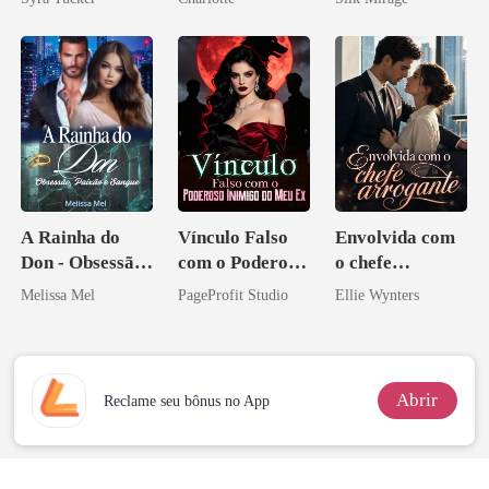
Noivo
A Rainha do
Vínculo Falso
Envolvida com
Don - Obsessão,
com o Poderoso
o chefe
Paixão e Sangue
Inimigo do Meu
arrogante
Melissa Mel
PageProfit Studio
Ellie Wynters
Ex
Abrir
Reclame seu bônus no App