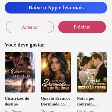
Baixe o App e leia mais
Próximo
Anterior
Você deve gostar
Cicatrizes do
Quarto Errado:
Noiva por
destino
Dormindo com
contrato,
o Tio do Meu
obsessão eterna
Syra Tucker
Charlotte
Silk Mirage