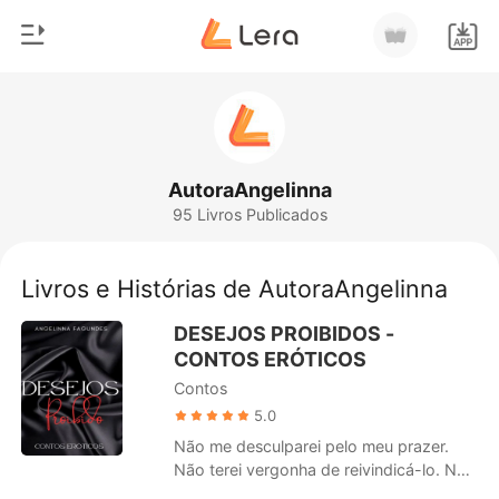
0
Início
Loja
Gênero
AutoraAngelinna
95 Livros Publicados
Moderno
Histórico
Lobisomem
Livros e Histórias de AutoraAngelinna
Sair
Contos
DESEJOS PROIBIDOS -
Romance
CONTOS ERÓTICOS
Baixar App
Contos
Bilionários
5.0
Ranking
Não me desculparei pelo meu prazer.
Não terei vergonha de reivindicá-lo. Não
pedirei perdão pelo que não tenho