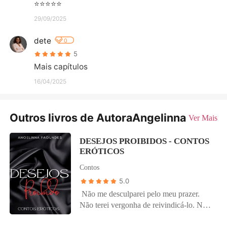
⭐⭐⭐⭐⭐
29/09/2025
dete
0
5
Mais capítulos
16/04/2025
Outros livros de AutoraAngelinna
Ver Mais
DESEJOS PROIBIDOS - CONTOS
ERÓTICOS
Contos
5.0
Não me desculparei pelo meu prazer.
Não terei vergonha de reivindicá-lo. Não
pedirei perdão pelo que não tenho culpa.