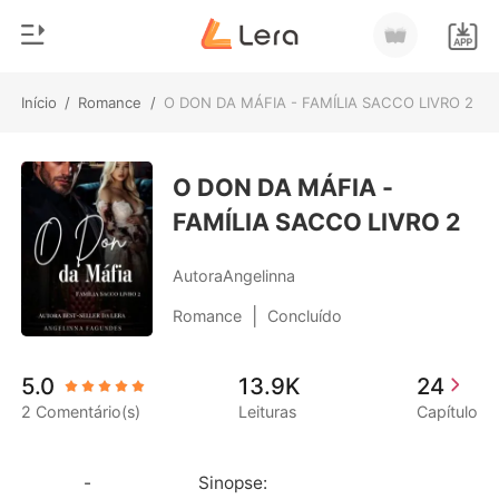
Início
/
Romance
/
O DON DA MÁFIA - FAMÍLIA SACCO LIVRO 2
0
Início
Loja
O DON DA MÁFIA -
Gênero
FAMÍLIA SACCO LIVRO 2
Moderno
Histórico
Lobisomem
AutoraAngelinna
Sair
Contos
|
Romance
Concluído
Romance
Baixar App
5.0
13.9K
24
Bilionários
2 Comentário(s)
Leituras
Capítulo
Ranking
              -                        Sinopse:
