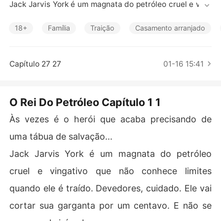
Contos Curtos
Jack Jarvis York é um magnata do petróleo cruel e ving
ativo que não conhece limites quando ele é traído. Dev
edores, cuidado. Ele vai cortar sua garganta por um ce
18+
Família
Traição
Casamento arranjado
ntavo. E não se engane, ele irá cobrar. 

Você nunca brinca com orgulho, o dinheiro ou o petróle
o. 

Capítulo 27 27
01-16 15:41
É a lei do Texas. Não escrito ainda no Evangelho.  

Não é à toa que lhe chamam de O Rei do Texas. 

Quando um devedor não aparece com o dinheiro dele,
O Rei Do Petróleo Capítulo 1 1
 J.J. aceita sua esposa como garantia... 

O que começa como um conflito entre homens amargos 
Às vezes é o herói que acaba precisando de
se transforma em uma colisão emocional de desejo e a
uma tábua de salvação...
mor proibido tão perigoso, ameaçando destruir até mes
mo o mais forte dos impérios. 

Jack Jarvis York é um magnata do petróleo
Nenhuma quantidade de dinheiro irá reconstruir tudo o
cruel e vingativo que não conhece limites
 que foi despedaçado. Jack fica em pé no meio do seu p
róprio caos. 

quando ele é traído. Devedores, cuidado. Ele vai
Agora, ganância e poder é a menor das suas preocupaç
cortar sua garganta por um centavo. E não se
ões. 

A morte está batendo na sua porta da frente, querendo 