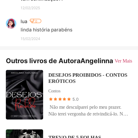
12/02/2025
lua
0
linda história parabéns
15/02/2024
Outros livros de AutoraAngelinna
Ver Mais
DESEJOS PROIBIDOS - CONTOS
ERÓTICOS
Contos
5.0
Não me desculparei pelo meu prazer.
Não terei vergonha de reivindicá-lo. Não
pedirei perdão pelo que não tenho culpa.
Não me justificarei sobre os meus
motivos. Não odiarei meu corpo. Não
TREVO DE 5 FOLHAS