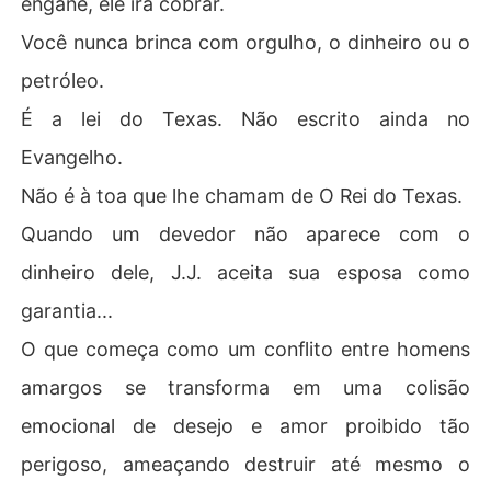
engane, ele irá cobrar.
cobrar.   

Você nunca brinca com orgulho, o dinheiro ou o
A mulher que ele deu seu coração só pode tornar a sua
 garantia desta vez. Os pecados do passado podem sup
petróleo.
erar tudo... 

É a lei do Texas. Não escrito ainda no
Evangelho.
Não é à toa que lhe chamam de O Rei do Texas.
Quando um devedor não aparece com o
dinheiro dele, J.J. aceita sua esposa como
garantia...
O que começa como um conflito entre homens
amargos se transforma em uma colisão
emocional de desejo e amor proibido tão
perigoso, ameaçando destruir até mesmo o