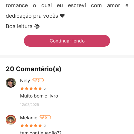
romance o qual eu escrevi com amor e
dedicação pra vocês ❤️
Boa leitura 📚
Continuar lendo
20 Comentário(s)
Nely
5
5
Muito bom o livro
12/02/2025
Melanie
0
5
tem continuação??