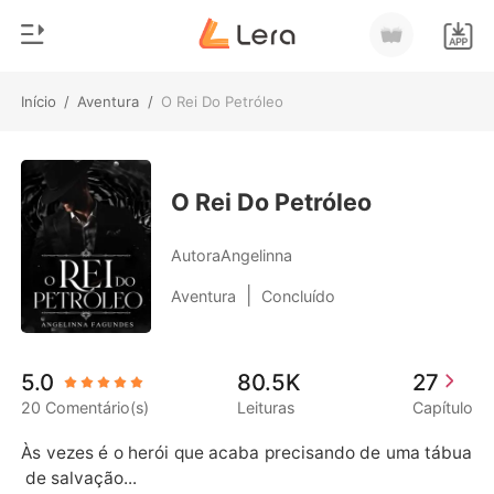
Início
/
Aventura
/
O Rei Do Petróleo
0
Início
Loja
Gênero
O Rei Do Petróleo
Moderno
Histórico
AutoraAngelinna
Lobisomem
|
Aventura
Concluído
Sair
Contos
Romance
Baixar App
5.0
80.5K
27
Bilionários
20 Comentário(s)
Leituras
Capítulo
Ranking
Às vezes é o herói que acaba precisando de uma tábua
 de salvação... 
