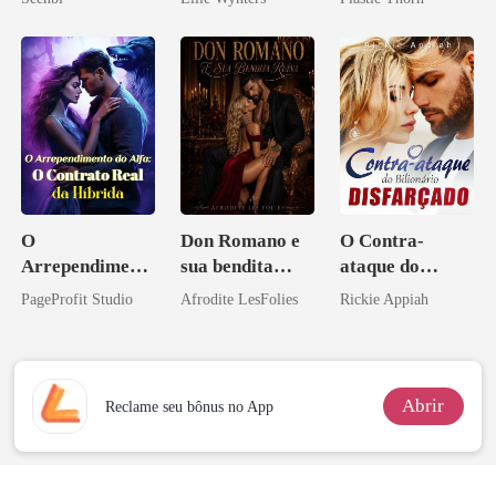
coração
O
Don Romano e
O Contra-
Arrependiment
sua bendita
ataque do
o do Alfa: O
ruína
Bilionário
PageProfit Studio
Afrodite LesFolies
Rickie Appiah
Contrato Real
Disfarçado
da Híbrida
Abrir
Reclame seu bônus no App