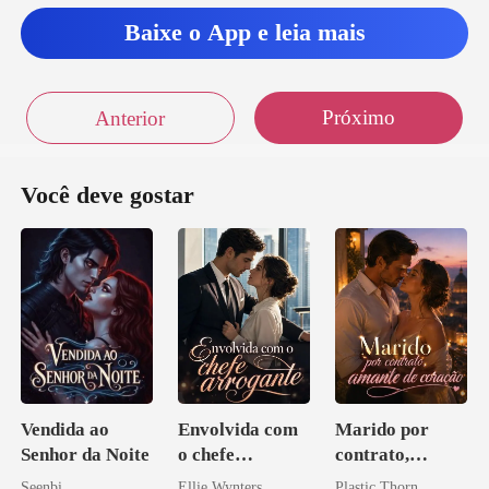
Baixe o App e leia mais
Próximo
Anterior
Você deve gostar
Vendida ao
Envolvida com
Marido por
Senhor da Noite
o chefe
contrato,
arrogante
amante de
Seenbi
Ellie Wynters
Plastic Thorn