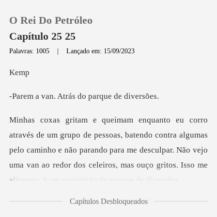
O Rei Do Petróleo
Capítulo 25 25
Palavras: 1005
|
Lançado em: 15/09/2023
0
e
Atrás do parqu
Loja
Histórico
contra algumas
pelo caminho e não parando para me desculpar. Não vejo
Sair
uma van ao redor
Baixar App
Capítulos Desbloqueados
trás de u