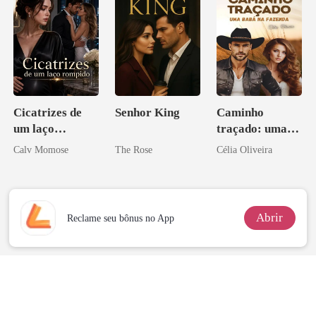
Cicatrizes de
Senhor King
Caminho
um laço
traçado: uma
rompido
babá na fazenda
Calv Momose
The Rose
Célia Oliveira
Abrir
Reclame seu bônus no App