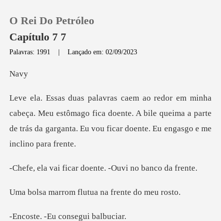
O Rei Do Petróleo
Capítulo 7 7
Palavras: 1991
|
Lançado em: 02/09/2023
0
a
Loja
eu estômago fica doente. A bile queima a parte
de trás da garg
Histórico
Sair
car doente. -Ouvi
Baixar App
m flutua na fre
Eu consegui