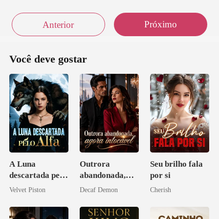
Próximo
Anterior
Você deve gostar
A Luna
Outrora
Seu brilho fala
descartada pelo
abandonada,
por si
Alfa
agora intocável
Velvet Piston
Decaf Demon
Cherish