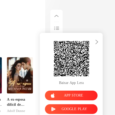
Baixar App Lera
APP STORE
m
A ex-esposa
do
difícil de
GOOGLE PLAY
reconquistar
o
Adolf Dunne