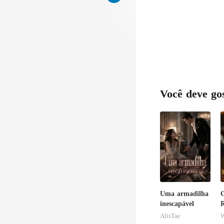
Você deve go
Uma armadilha
inescapável
o
AlisTae
W