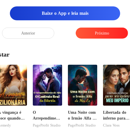
Baixe o App e leia mais
Anterior
Próximo
star
 vingança é
O
Uma Noite com
Libertada do
oce quando
Arrependimento
o Irmão Alfa do
inferno para
ocê é uma
do Alfa: O
Meu Ex
reivindicar me
Remedy
PageProfit Studio
PageProfit Studio
Clara Voss
ilionária
Contrato Real
império