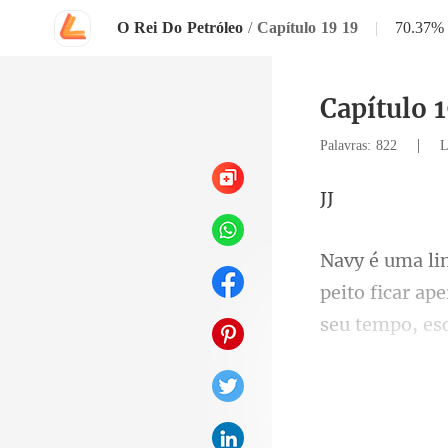
O Rei Do Petróleo
/
Capítulo 19 19
|
70.37%
Capítulo 1
|
Palavras: 822
L
peito ficar ap
vez, Bela sorr