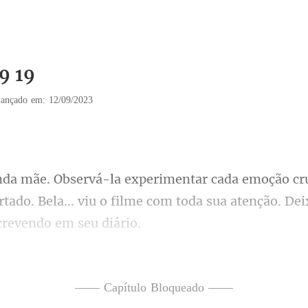
9 19
ançado em: 12/09/2023
ertado. Bela... viu o filme com toda sua
er homem dev
i em agrade
—— Capítulo Bloqueado ——