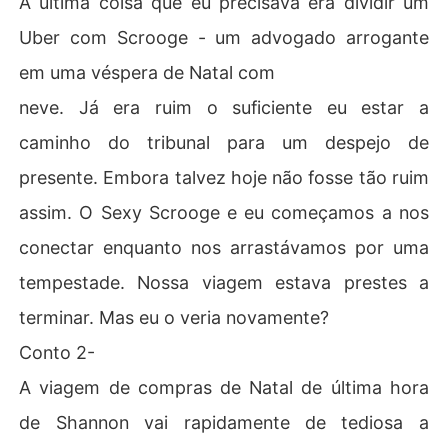
A última coisa que eu precisava era dividir um
la conhece um estranho sexy na Harrods. Ele é irresistiv
Uber com Scrooge - um advogado arrogante
elmente atrevido, quente como o pecado, e parece quer
er brincar. Então, quando ele desafia Shannon a termin
em uma véspera de Natal com
ar suas compras de Natal antes dele, ela não pode deix
neve. Já era ruim o suficiente eu estar a
ar de aceitar. E ela planeja vencer. Mas o estranho sexy 
joga sujo na loja. E ainda mais sujo nos vestiários femini
caminho do tribunal para um despejo de
nos...  

presente. Embora talvez hoje não fosse tão ruim
Conto 3

assim. O Sexy Scrooge e eu começamos a nos
Evie Sanders tem um segredo. Ela está apaixonada por
conectar enquanto nos arrastávamos por uma
 seu chefe, Jace Winters, o dono gostoso e trabalhador
 do melhor bar de Alpine, uma cidade com neve e esqui. 
tempestade. Nossa viagem estava prestes a
Ela acha que Jace mal sabe que ela existe - que para el
terminar. Mas eu o veria novamente?
e, ela é apenas uma funcionária. Mas na festa de Natal
 deste ano, os sinos se agitam, as meias ficam cheias, a
Conto 2-
 neve - e outras coisas - são completamente aradas e o
A viagem de compras de Natal de última hora
s desejos de Natal (mesmo os impertinentes) podem se 
tornar realidade.  

de Shannon vai rapidamente de tediosa a