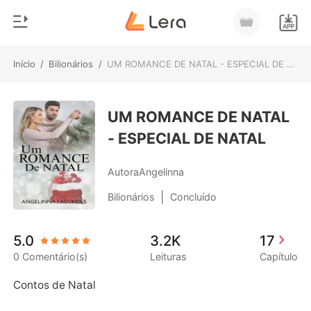
Início
/
Bilionários
/
UM ROMANCE DE NATAL - ESPECIAL DE NATAL
0
Início
Loja
UM ROMANCE DE NATAL
Gênero
- ESPECIAL DE NATAL
Moderno
Histórico
Lobisomem
AutoraAngelinna
Sair
Contos
|
Bilionários
Concluído
Romance
Baixar App
5.0
3.2K
17
Bilionários
0 Comentário(s)
Leituras
Capítulo
Ranking
Contos de Natal 
