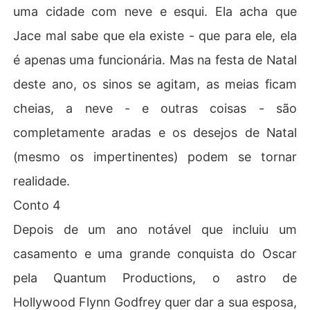
uma cidade com neve e esqui. Ela acha que
Conto 6

Quando Chris e Sienna se encontram durante um acide
Jace mal sabe que ela existe - que para ele, ela
nte no Texas, os perfeitos estranhos logo descobrem q
é apenas uma funcionária. Mas na festa de Natal
ue estão inexplicavelmente ligados... em mais de uma m
aneira. Coincidência? Possivelmente. Ou talvez os ingre
deste ano, os sinos se agitam, as meias ficam
cheias, a neve - e outras coisas - são
completamente aradas e os desejos de Natal
(mesmo os impertinentes) podem se tornar
realidade.
Conto 4
Depois de um ano notável que incluiu um
casamento e uma grande conquista do Oscar
pela Quantum Productions, o astro de
Hollywood Flynn Godfrey quer dar a sua esposa,