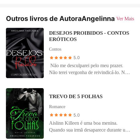
Outros livros de AutoraAngelinna
Ver Mais
DESEJOS PROIBIDOS - CONTOS
ERÓTICOS
Contos
5.0
Não me desculparei pelo meu prazer.
Não terei vergonha de reivindicá-lo. Não
pedirei perdão pelo que não tenho culpa.
Não me justificarei sobre os meus
motivos. Não odiarei meu corpo. Não
TREVO DE 5 FOLHAS
serei obrigada. Não calarei meu gozo.
Romance
Não temerei a força do meu orgasmo.
Não sucumbirei à força da repressão. Não
5.0
cessarei de buscar a plenitude. Não
Aislinn Killeen é uma boa menina.
duvidarei da minha capacidade de ser
Quando sua irmã desaparece durante uma
feliz. Não abandonarei a missão de me
viagem a Nova York, Aislinn deixa sua