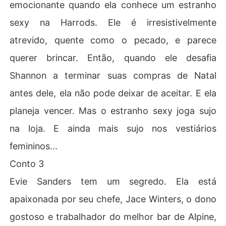
emocionante quando ela conhece um estranho
Conto 4

Depois de um ano notável que incluiu um casamento e u
sexy na Harrods. Ele é irresistivelmente
ma grande conquista do Oscar pela Quantum Productio
ns, o astro de Hollywood Flynn Godfrey quer dar a sua
atrevido, quente como o pecado, e parece
 esposa, Natalie e amigos mais próximos um Natal que e
querer brincar. Então, quando ele desafia
les nunca esquecerão. Mas quando os melhores planos
 dão errado, Flynn aprende que às vezes os maiores pre
Shannon a terminar suas compras de Natal
sentes da temporada são aqueles que não podem ser c
antes dele, ela não pode deixar de aceitar. E ela
omprados ou embrulhados.  

planeja vencer. Mas o estranho sexy joga sujo
Conto 5 

na loja. E ainda mais sujo nos vestiários
Holly teve bastante sofrimento em torno do feriado par
a durar uma vida. Tudo o que ela quer é se concentrar e
femininos...
m seu trabalho. Mas isso se torna impossível quando el
Conto 3
a está presa no elevador com seu colega de trabalho, D
ean. Ela não pode evitar seus olhares intensos, voz prof
Evie Sanders tem um segredo. Ela está
unda e cheiro que a deixa louca. Será que a época de fe
apaixonada por seu chefe, Jace Winters, o dono
riado lhes trará um impulso inesperado ou eles vão des
abar?  

gostoso e trabalhador do melhor bar de Alpine,