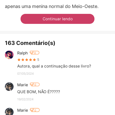
apenas uma menina normal do Meio-Oeste.
Continuar lendo
163 Comentário(s)
Ralph
0
5
Autora, qual a continuação desse livro?
07/05/2024
Marie
0
QUE BOM, NÃO É?????
19/02/2024
Marie
0