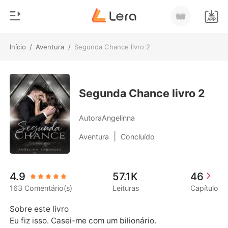
Início
/
Aventura
/
Segunda Chance livro 2
0
Início
Loja
Gênero
Segunda Chance livro 2
Moderno
Histórico
AutoraAngelinna
Lobisomem
|
Aventura
Concluído
Sair
Contos
Romance
Baixar App
4.9
57.1K
46
Bilionários
163 Comentário(s)
Leituras
Capítulo
Ranking
Sobre este livro 

Eu fiz isso. Casei-me com um bilionário. 
