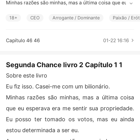
Contos Curtos
Minhas razões são minhas, mas a última coisa que eu es
perava era me sentir sua propriedade. Eu posso ter tom
ado os votos, mas eu ainda estou determinada a ser eu. 

18+
CEO
Arrogante / Dominante
Paixão / Erót
Agora suas regras estão assumindo o meu mundo, mas
 eu não sou o tipo de garota que apenas obedece. 

Há apenas um problema: eu poderia realmente estar ap
Capítulo 46 46
01-22 16:16
aixonada por ele. 

Eu não tenho nenhuma idéia de pra onde este casamen
to está indo, mas vou segurar um pedaço de mim mesm
Segunda Chance livro 2 Capítulo 1 1
a estão sucumbindo a seus prazeres sujos e me prepara
r porque esse parece o passeio de uma vida. 

Sobre este livro
Eu fiz isso. Casei-me com um bilionário.
Minhas razões são minhas, mas a última coisa
que eu esperava era me sentir sua propriedade.
Eu posso ter tomado os votos, mas eu ainda
estou determinada a ser eu.