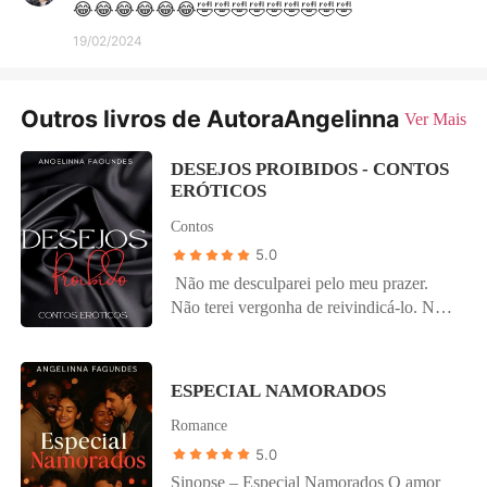
😂😂😂😂😂😂🤣🤣🤣🤣🤣🤣🤣🤣🤣
19/02/2024
Outros livros de AutoraAngelinna
Ver Mais
DESEJOS PROIBIDOS - CONTOS
ERÓTICOS
Contos
5.0
Não me desculparei pelo meu prazer.
Não terei vergonha de reivindicá-lo. Não
pedirei perdão pelo que não tenho culpa.
Não me justificarei sobre os meus
motivos. Não odiarei meu corpo. Não
ESPECIAL NAMORADOS
serei obrigada. Não calarei meu gozo.
Romance
Não temerei a força do meu orgasmo.
Não sucumbirei à força da repressão. Não
5.0
cessarei de buscar a plenitude. Não
Sinopse – Especial Namorados O amor