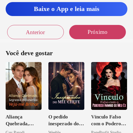
Baixe o App e leia mais
Próximo
Anterior
Você deve gostar
Aliança
O pedido
Vínculo Falso
Quebrada,
inesperado do
com o Poderoso
Segredos
meu chefe
Inimigo do Meu
Gay Parodi
Weeble
PageProfit Studio