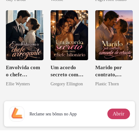
Bilionários:
Ex
Veja-me Brilhar
Envolvida com
Um acordo
Marido por
o chefe
secreto com
contrato,
arrogante
meu chefe
amante de
Ellie Wynters
Gregory Ellington
Plastic Thorn
bilionário
coração
Abrir
Reclame seu bônus no App