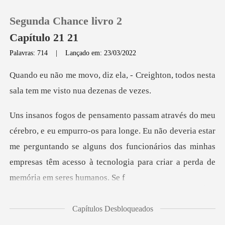
Segunda Chance livro 2
Capítulo 21 21
Palavras: 714
|
Lançado em: 23/03/2022
0
- Creighton, todos nesta
sala te
Loja
longe. Eu não deveria estar
Histórico
me perguntando se alguns dos funcionários das minhas
Sair
e
Baixar App
Capítulos Desbloqueados