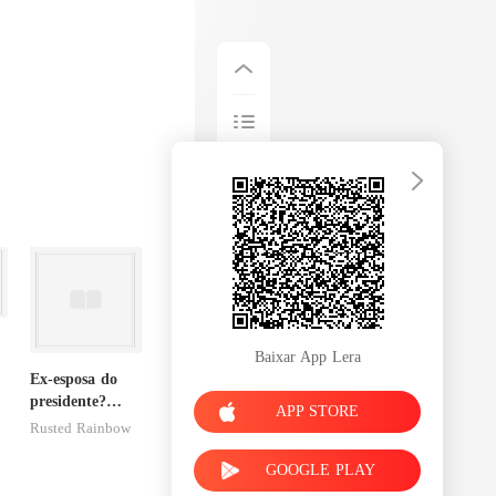
Baixar App Lera
Ex-esposa do
presidente?
APP STORE
Preciosa
Rusted Rainbow
princesa de
uma família
GOOGLE PLAY
mafiosa!