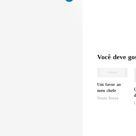
Você deve go
Um favor ao
Q
meu chefe
d
Souza Souza
s
L