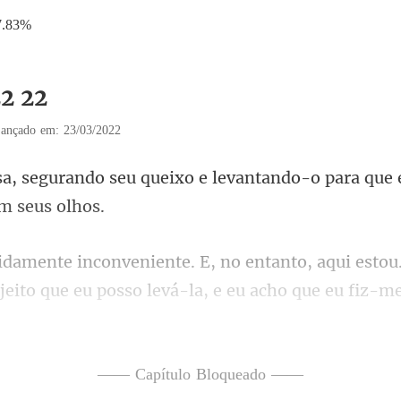
7.83%
22 22
ançado em: 23/03/2022
xo e levantando-o para que 
aqui estou
jeito que eu po
a apertam contra meus dedos
—— Capítulo Bloqueado ——