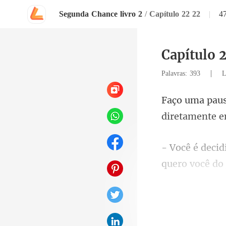
Segunda Chance livro 2
/
Capítulo 22 22
|
4
Capítulo 
|
Palavras: 393
L
quero você do 