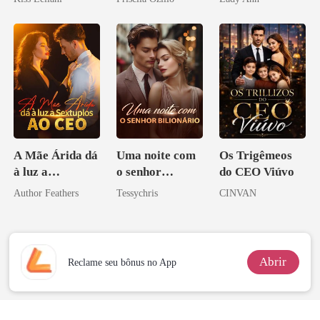
escrava do rei
Acendia
maligno
Lanternas Para
Ela
A Mãe Árida dá
Uma noite com
Os Trigêmeos
à luz a
o senhor
do CEO Viúvo
Sextuplos ao
Bilionário
Author Feathers
Tessychris
CINVAN
CEO
Abrir
Reclame seu bônus no App