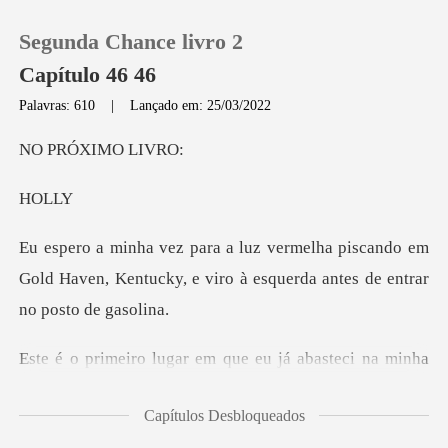
Segunda Chance livro 2
Capítulo 46 46
Palavras: 610
|
Lançado em: 25/03/2022
0
XIMO L
O
Loja
iscando em
Histórico
Gold Haven, Kentucky, e viro à e
Sair
Baixar App
Era muito mais barato também. Meu Pontiac não é
Capítulos Desbloqueados
muito melhor