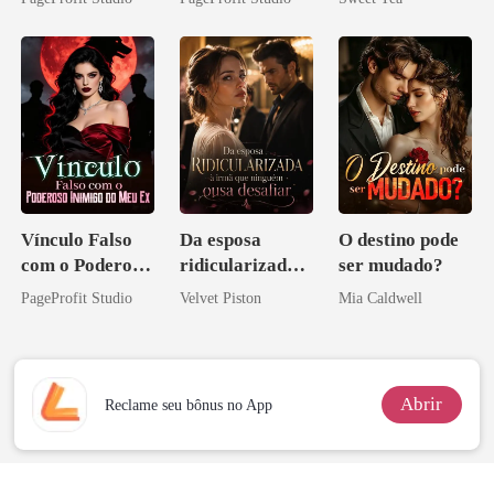
Contrato Real
eu a deixei
misteriosa
da Híbrida
Vínculo Falso
Da esposa
O destino pode
com o Poderoso
ridicularizada à
ser mudado?
Inimigo do Meu
irmã que
PageProfit Studio
Velvet Piston
Mia Caldwell
Ex
ninguém ousa
desafiar
Abrir
Reclame seu bônus no App