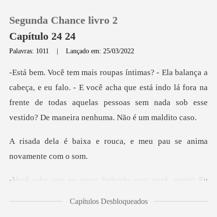
Segunda Chance livro 2
Capítulo 24 24
Palavras: 1011
|
Lançado em: 25/03/2022
0
lo. - E você acha que está indo lá fora na
Loja
frente de todas aquelas pesso
Histórico
rouca, e meu pau se an
Sair
estou fodendo com
Baixar App
Capítulos Desbloqueados